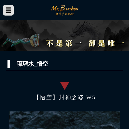
琉璃水_悟空
【悟空】封神之姿 W5