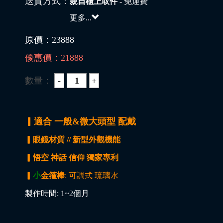
送貨方式：
親自櫃上取件
- 免運費
更多...
原價：
23888
優惠價：
21888
數量：
▎適合 一般&微大頭型 配戴
▎眼鏡材質 // 新型外觀機能
▎悟空 神話 信仰 獨家專利
▎
小
金箍棒
: 可調式 琉璃水
製作時間: 1~2個月