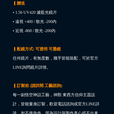
▎贈送
• 1.56 UV420 濾藍光鏡片
• 遠視 +400 / 散光 -200內
• 近視 -800 / 散光 -200內
▎配鏡方式: 可透明 可墨鏡
任何鏡片，有無度數，幾乎皆能裝配，可於官方
LINE詢問鏡片詳情。
▎訂製前 (請詳閱 工藝諮詢)
每一副悟空神話工藝，神獸 東西方信仰主題設
計，皆能量身訂製，歡迎電話諮詢或官方LINE詳
談，恕不接急件，因為設計與製作真心趕不出來