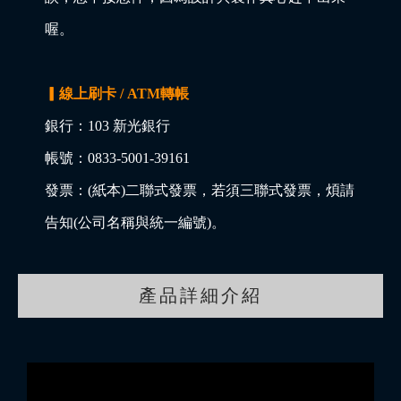
喔。
▎線上刷卡 / ATM轉帳
銀行：103 新光銀行
帳號：0833-5001-39161
發票：(紙本)二聯式發票，若須三聯式發票，煩請
告知(公司名稱與統一編號)。
產品詳細介紹