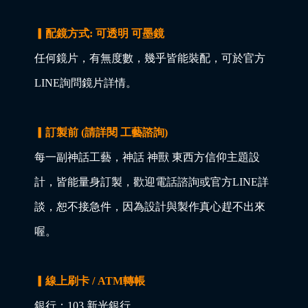
▎配鏡方式: 可透明 可墨鏡
任何鏡片，有無度數，幾乎皆能裝配，可於官方
LINE詢問鏡片詳情。
▎訂製前 (請詳閱 工藝諮詢)
每一副神話工藝，神話 神獸 東西方信仰主題設
計，皆能量身訂製，歡迎電話諮詢或官方LINE詳
談，恕不接急件，因為設計與製作真心趕不出來
喔。
▎線上刷卡 / ATM轉帳
銀行：103 新光銀行