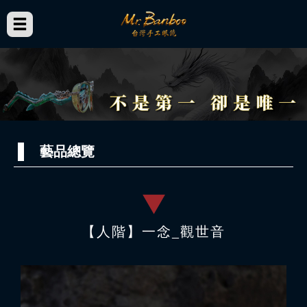
藝品總覽
【人階】一念_觀世音