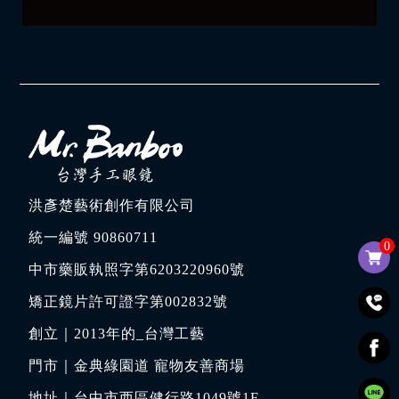
洪彥楚藝術創作有限公司
統一編號 90860711
0
中市藥販執照字第6203220960號
矯正鏡片許可證字第002832號
創立｜
2013年的_台灣工藝
門市｜
金典綠園道 寵物友善商場
地址｜
台中市西區健行路1049號1F