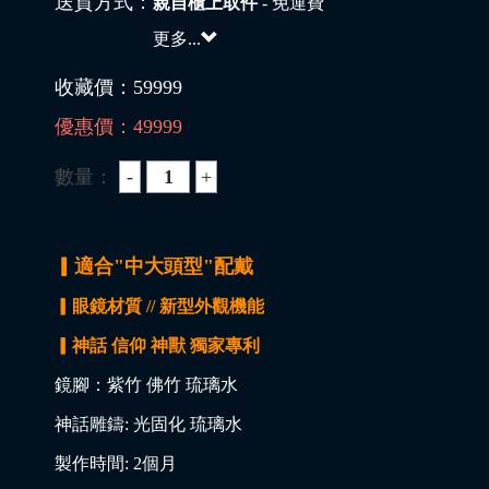
送貨方式：
親自櫃上取件
- 免運費
更多...
收藏價：
59999
優惠價：
49999
數量：
▎適合"中大頭型"配戴
▎眼鏡材質 // 新型外觀機能
▎神話 信仰 神獸 獨家專利
鏡腳：紫竹 佛竹 琉璃水
神話雕鑄: 光固化 琉璃水
製作時間: 2個月