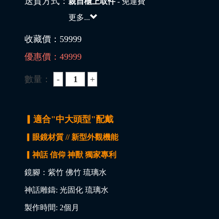
送貨方式：
親自櫃上取件
- 免運費
更多...
收藏價：
59999
優惠價：
49999
數量：
▎適合"中大頭型"配戴
▎眼鏡材質 // 新型外觀機能
▎神話 信仰 神獸 獨家專利
鏡腳：紫竹 佛竹 琉璃水
神話雕鑄: 光固化 琉璃水
製作時間: 2個月