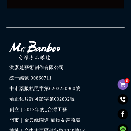
洪彥楚藝術創作有限公司
統一編號 90860711
0
中市藥販執照字第6203220960號
矯正鏡片許可證字第002832號
創立｜
2013年的_台灣工藝
門市｜
金典綠園道 寵物友善商場
地址｜
台中市西區健行路1049號1F