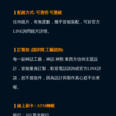
▎配鏡方式: 可透明 可墨鏡
任何鏡片，有無度數，幾乎皆能裝配，可於官方
LINE詢問鏡片詳情。
▎訂製前 (請詳閱 工藝諮詢)
每一副神話工藝，神話 神獸 東西方信仰主題設
計，皆能量身訂製，歡迎電話諮詢或官方LINE詳
談，恕不接急件，因為設計與製作真心趕不出來
喔。
▎線上刷卡 / ATM轉帳
銀行：103 新光銀行