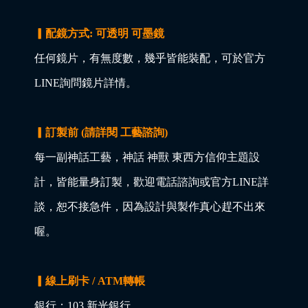
▎配鏡方式: 可透明 可墨鏡
任何鏡片，有無度數，幾乎皆能裝配，可於官方
LINE詢問鏡片詳情。
▎訂製前 (請詳閱 工藝諮詢)
每一副神話工藝，神話 神獸 東西方信仰主題設
計，皆能量身訂製，歡迎電話諮詢或官方LINE詳
談，恕不接急件，因為設計與製作真心趕不出來
喔。
▎線上刷卡 / ATM轉帳
銀行：103 新光銀行