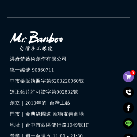
洪彥楚藝術創作有限公司
統一編號 90860711
0
中市藥販執照字第6203220960號
矯正鏡片許可證字第002832號
創立｜
2013年的_台灣工藝
門市｜
金典綠園道 寵物友善商場
地址｜
台中市西區健行路1049號1F
營業｜週一至週五 11:00 - 21:30