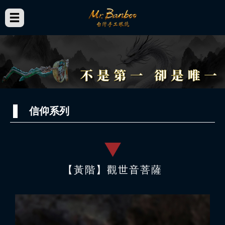
信仰系列
【黃階】觀世音菩薩