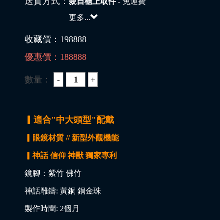
送貨方式：
親自櫃上取件
- 免運費
更多...
收藏價：
198888
優惠價：
188888
數量：
▎適合"中大頭型"配戴
▎眼鏡材質 // 新型外觀機能
▎神話 信仰 神獸 獨家專利
鏡腳：紫竹 佛竹
神話雕鑄: 黃銅 銅金珠
製作時間: 2個月