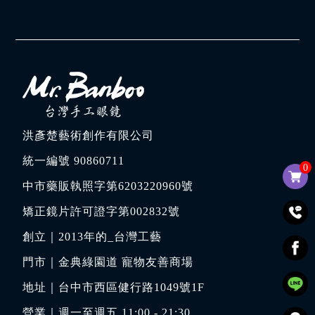
洪彥楚藝術創作有限公司
統一編號 90860711
0
中市藥販執照字第6203220960號
矯正鏡片許可證字第002832號
創立｜
2013年的_台灣工藝
門市｜
金典綠園道 寵物友善商場
地址｜
台中市西區健行路1049號1F
營業｜週一至週五 11:00 - 21:30