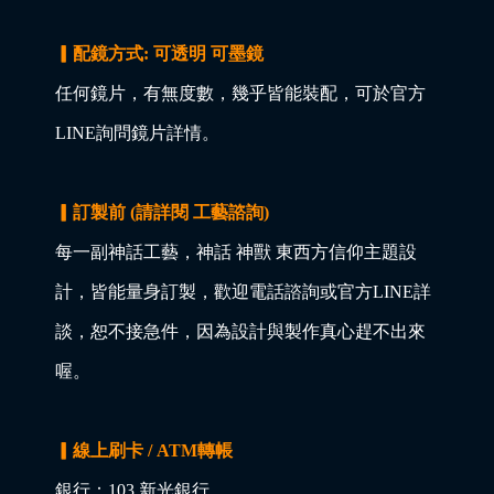
▎配鏡方式: 可透明 可墨鏡
任何鏡片，有無度數，幾乎皆能裝配，可於官方
LINE詢問鏡片詳情。
▎訂製前 (請詳閱 工藝諮詢)
每一副神話工藝，神話 神獸 東西方信仰主題設
計，皆能量身訂製，歡迎電話諮詢或官方LINE詳
談，恕不接急件，因為設計與製作真心趕不出來
喔。
▎線上刷卡 / ATM轉帳
銀行：103 新光銀行