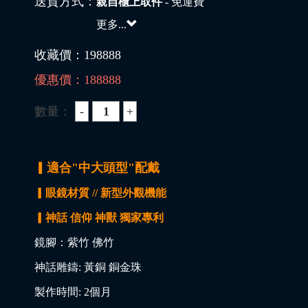
送貨方式：
親自櫃上取件
- 免運費
更多...
收藏價：
198888
優惠價：
188888
數量：
▎適合"中大頭型"配戴
▎眼鏡材質 // 新型外觀機能
▎神話 信仰 神獸 獨家專利
鏡腳：紫竹 佛竹
神話雕鑄: 黃銅 銅金珠
製作時間: 2個月