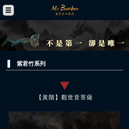
紫君竹系列
【黃階】觀世音菩薩