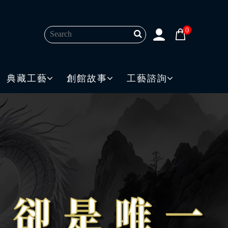
0
典藏工藝
創館故事
工藝諮詢