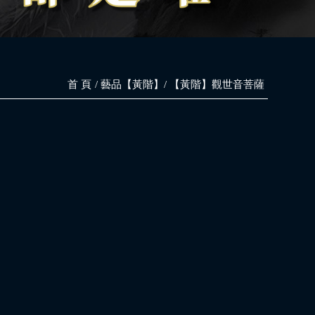
首 頁
藝品【黃階】
【黃階】觀世音菩薩