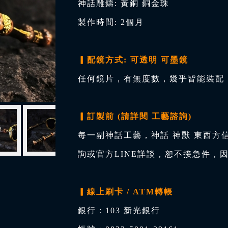
神話雕鑄: 黃銅 銅金珠
製作時間: 2個月
▎配鏡方式: 可透明 可墨鏡
任何鏡片，有無度數，幾乎皆能裝配，
▎訂製前 (請詳閱 工藝諮詢)
每一副神話工藝，神話 神獸 東西方
詢或官方LINE詳談，恕不接急件，
▎線上刷卡 / ATM轉帳
銀行：103 新光銀行