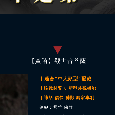
【黃階】觀世音菩薩
▎適合"中大頭型"配戴
▎眼鏡材質 // 新型外觀機能
▎神話 信仰 神獸 獨家專利
鏡腳：紫竹 佛竹