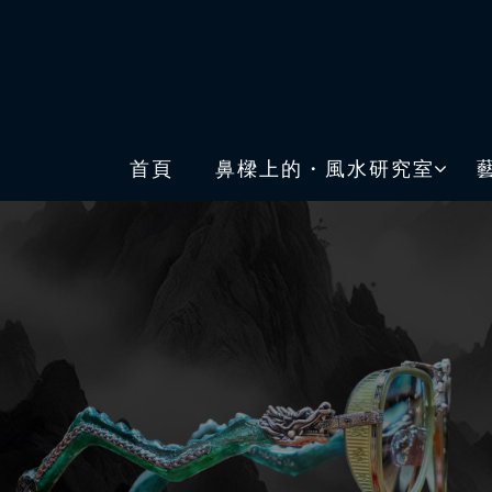
首頁
鼻樑上的・風水研究室