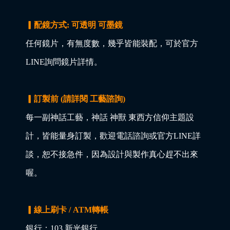
▎配鏡方式: 可透明 可墨鏡
任何鏡片，有無度數，幾乎皆能裝配，可於官方
LINE詢問鏡片詳情。
▎訂製前 (請詳閱 工藝諮詢)
每一副神話工藝，神話 神獸 東西方信仰主題設
計，皆能量身訂製，歡迎電話諮詢或官方LINE詳
談，恕不接急件，因為設計與製作真心趕不出來
喔。
▎線上刷卡 / ATM轉帳
銀行：103 新光銀行