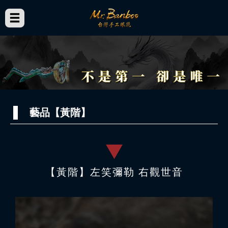
藝品【黃階】
【黃階】左笑彌勒 右觀世音