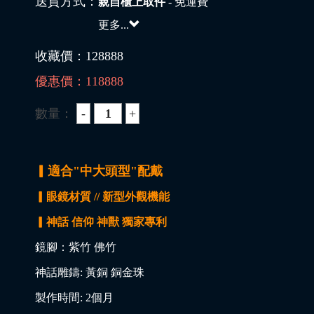
送貨方式：
親自櫃上取件
- 免運費
更多...
收藏價：
128888
優惠價：
118888
數量：
▎適合"中大頭型"配戴
▎眼鏡材質 // 新型外觀機能
▎神話 信仰 神獸 獨家專利
鏡腳：紫竹 佛竹
神話雕鑄: 黃銅 銅金珠
製作時間: 2個月