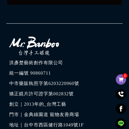
洪彥楚藝術創作有限公司
統一編號 90860711
0
中市藥販執照字第6203220960號
矯正鏡片許可證字第002832號
創立｜
2013年的_台灣工藝
門市｜
金典綠園道 寵物友善商場
地址｜
台中市西區健行路1049號1F