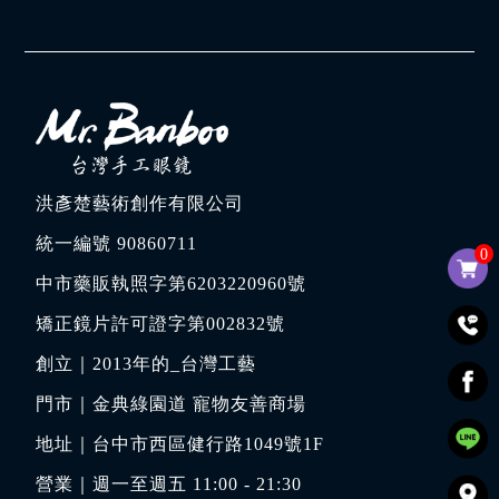
洪彥楚藝術創作有限公司
統一編號 90860711
0
中市藥販執照字第6203220960號
矯正鏡片許可證字第002832號
創立｜
2013年的_台灣工藝
門市｜
金典綠園道 寵物友善商場
地址｜
台中市西區健行路1049號1F
營業｜週一至週五 11:00 - 21:30