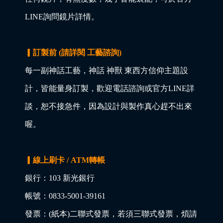
LINE詢問鏡片詳情。
▎訂製前 (請詳閱 工藝諮詢)
每一副神話工藝，神話 神獸 東西方信仰主題設
計，皆能量身訂製，歡迎電話諮詢或官方LINE詳
談，恕不接急件，因為設計與製作真心趕不出來
喔。
▎線上刷卡 / ATM轉帳
銀行：103 新光銀行
帳號：0833-5001-39161
發票：(紙本)二聯式發票，若須三聯式發票，煩請