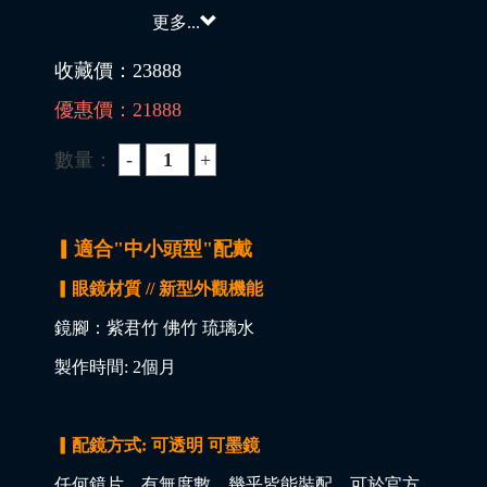
更多...
收藏價：
23888
優惠價：
21888
數量：
▎適合"中小頭型"配戴
▎眼鏡材質 // 新型外觀機能
鏡腳：紫君竹 佛竹 琉璃水
製作時間: 2個月
▎配鏡方式: 可透明 可墨鏡
任何鏡片，有無度數，幾乎皆能裝配，可於官方