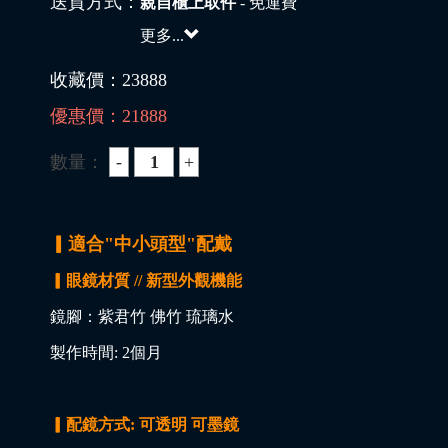
送貨方式：
親自櫃上取件
- 免運費
更多...
收藏價：
23888
優惠價：
21888
數量：
▎適合"中小頭型"配戴
▎眼鏡材質 // 新型外觀機能
鏡腳：紫君竹 佛竹 琉璃水
製作時間: 2個月
▎配鏡方式: 可透明 可墨鏡