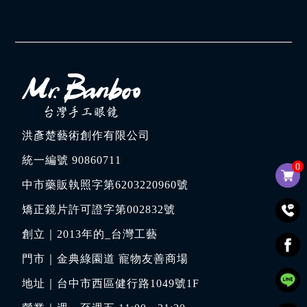
洪彥楚藝術創作有限公司
統一編號 90860711
0
中市藥販執照字第6203220960號
矯正鏡片許可證字第002832號
創立｜
2013年的_台灣工藝
門市｜
金典綠園道 寵物友善商場
地址｜
台中市西區健行路1049號1F