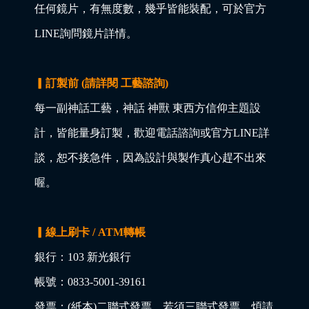
任何鏡片，有無度數，幾乎皆能裝配，可於官方
LINE詢問鏡片詳情。
▎訂製前 (請詳閱 工藝諮詢)
每一副神話工藝，神話 神獸 東西方信仰主題設
計，皆能量身訂製，歡迎電話諮詢或官方LINE詳
談，恕不接急件，因為設計與製作真心趕不出來
喔。
▎線上刷卡 / ATM轉帳
銀行：103 新光銀行
帳號：0833-5001-39161
發票：(紙本)二聯式發票，若須三聯式發票，煩請