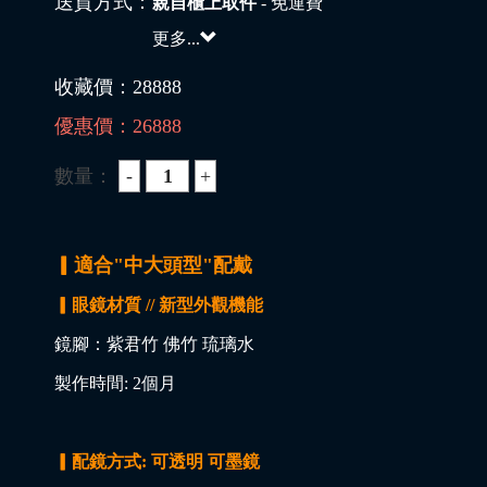
送貨方式：
親自櫃上取件
- 免運費
更多...
收藏價：
28888
優惠價：
26888
數量：
▎適合"中大頭型"配戴
▎眼鏡材質 // 新型外觀機能
鏡腳：紫君竹 佛竹 琉璃水
製作時間: 2個月
▎配鏡方式: 可透明 可墨鏡