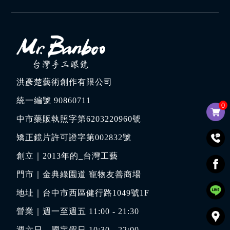
洪彥楚藝術創作有限公司
統一編號 90860711
0
中市藥販執照字第6203220960號
矯正鏡片許可證字第002832號
創立｜
2013年的_台灣工藝
門市｜
金典綠園道 寵物友善商場
地址｜
台中市西區健行路1049號1F
營業｜週一至週五 11:00 - 21:30