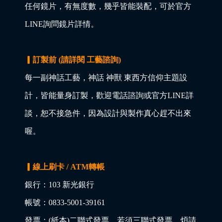
任何鏡片，有無度數，幾乎皆能裝配，可於官方
LINE詢問鏡片詳情。
▎訂製前 (請詳閱 工藝諮詢)
每一副神話工藝，神話 神獸 東西方信仰主題設
計，皆能量身訂製，歡迎電話諮詢或官方LINE詳
談，恕不接急件，因為設計與製作真心趕不出來
喔。
▎線上刷卡 / ATM轉帳
銀行：103 新光銀行
帳號：0833-5001-39161
發票：(紙本)二聯式發票，若須三聯式發票，煩請