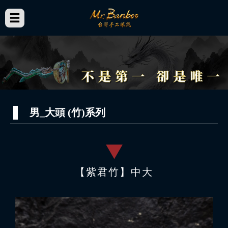
男_大頭 (竹)系列
【紫君竹】中大