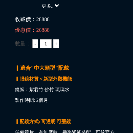
更多...
收藏價：
28888
優惠價：
26888
數量：
▎適合"中大頭型"配戴
▎眼鏡材質 // 新型外觀機能
鏡腳：紫君竹 佛竹 琉璃水
製作時間: 2個月
▎配鏡方式: 可透明 可墨鏡
任何鏡片，有無度數，幾乎皆能裝配，可於官方