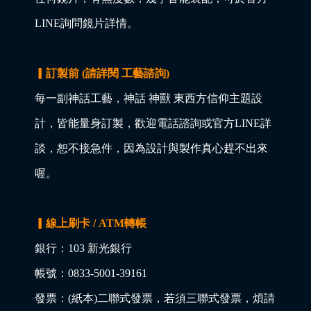
LINE詢問鏡片詳情。
▎訂製前 (請詳閱 工藝諮詢)
每一副神話工藝，神話 神獸 東西方信仰主題設
計，皆能量身訂製，歡迎電話諮詢或官方LINE詳
談，恕不接急件，因為設計與製作真心趕不出來
喔。
▎線上刷卡 / ATM轉帳
銀行：103 新光銀行
帳號：0833-5001-39161
發票：(紙本)二聯式發票，若須三聯式發票，煩請