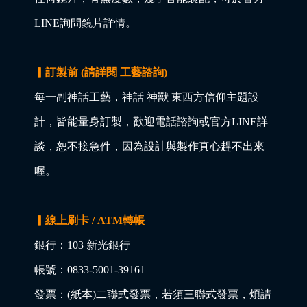
LINE詢問鏡片詳情。
▎訂製前 (請詳閱 工藝諮詢)
每一副神話工藝，神話 神獸 東西方信仰主題設
計，皆能量身訂製，歡迎電話諮詢或官方LINE詳
談，恕不接急件，因為設計與製作真心趕不出來
喔。
▎線上刷卡 / ATM轉帳
銀行：103 新光銀行
帳號：0833-5001-39161
發票：(紙本)二聯式發票，若須三聯式發票，煩請