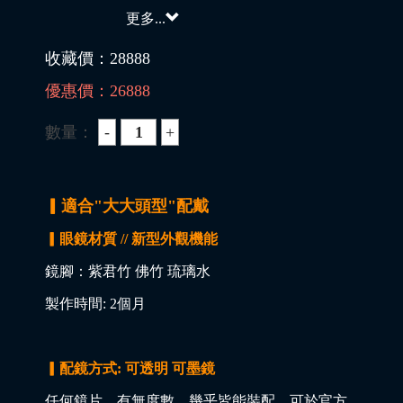
更多...
收藏價：
28888
優惠價：
26888
數量：
▎適合"大大頭型"配戴
▎眼鏡材質 // 新型外觀機能
鏡腳：紫君竹 佛竹 琉璃水
製作時間: 2個月
▎配鏡方式: 可透明 可墨鏡
任何鏡片，有無度數，幾乎皆能裝配，可於官方