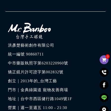
洪彥楚藝術創作有限公司
統一編號 90860711
0
中市藥販執照字第6203220960號
矯正鏡片許可證字第002832號
創立｜
2013年的_台灣工藝
門市｜
金典綠園道 寵物友善商場
地址｜
台中市西區健行路1049號1F
營業｜週一至週五 11:00 - 21:30