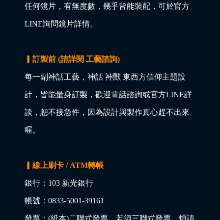
任何鏡片，有無度數，幾乎皆能裝配，可於官方
LINE詢問鏡片詳情。
▎訂製前 (請詳閱 工藝諮詢)
每一副神話工藝，神話 神獸 東西方信仰主題設
計，皆能量身訂製，歡迎電話諮詢或官方LINE詳
談，恕不接急件，因為設計與製作真心趕不出來
喔。
▎線上刷卡 / ATM轉帳
銀行：103 新光銀行
帳號：0833-5001-39161
發票：(紙本)二聯式發票，若須三聯式發票，煩請