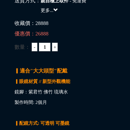
送貨方式：
親自櫃上取件
- 免運費
更多...
收藏價：
28888
優惠價：
26888
數量：
▎適合"大大頭型"配戴
▎眼鏡材質 // 新型外觀機能
鏡腳：紫君竹 佛竹 琉璃水
製作時間: 2個月
▎配鏡方式: 可透明 可墨鏡