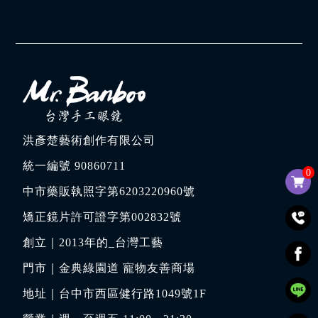
洪彥楚藝術創作有限公司
統一編號 90860711
0
中市藥販執照字第6203220960號
矯正鏡片許可證字第002832號
創立｜
2013年的_台灣工藝
門市｜
金典綠園道 寵物友善商場
地址｜
台中市西區健行路1049號1F