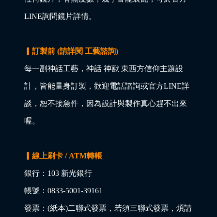
LINE詢問鏡片詳情。
▎訂製前 (請詳閱 工藝諮詢)
每一副神話工藝，神話 神獸 東西方信仰主題設
計，皆能量身訂製，歡迎電話諮詢或官方LINE詳
談，恕不接急件，因為設計與製作真心趕不出來
喔。
▎線上刷卡 / ATM轉帳
銀行：103 新光銀行
帳號：0833-5001-39161
發票：(紙本)二聯式發票，若須三聯式發票，煩請