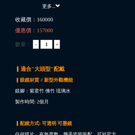
更多...
收藏價：
160000
優惠價：
157000
數量：
▎適合"大頭型"配戴
▎眼鏡材質 // 新型外觀機能
鏡腳：紫君竹 佛竹 琉璃水
製作時間: 2個月
▎配鏡方式: 可透明 可墨鏡
任何鏡片，有無度數，幾乎皆能裝配，可於官方