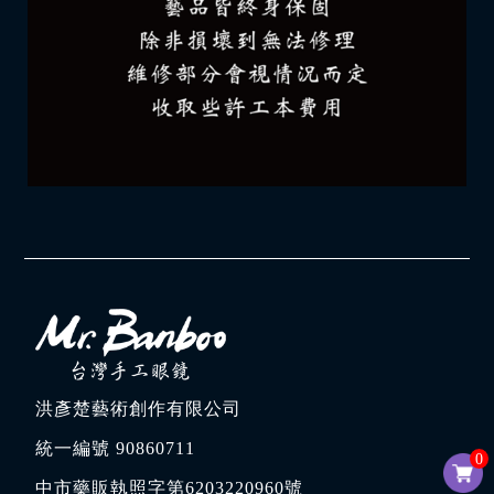
洪彥楚藝術創作有限公司
統一編號 90860711
0
中市藥販執照字第6203220960號