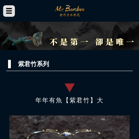
紫君竹系列
年年有魚【紫君竹】大