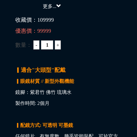
更多...
收藏價：
109999
優惠價：
99999
數量：
▎適合"大頭型"配戴
▎眼鏡材質 // 新型外觀機能
鏡腳：紫君竹 佛竹 琉璃水
製作時間: 2個月
▎配鏡方式: 可透明 可墨鏡
任何鏡片，有無度數，幾乎皆能裝配，可於官方