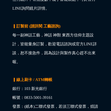
LINE詢問鏡片詳情。
▎訂製前 (請詳閱 工藝諮詢)
每一副神話工藝，神話 神獸 東西方信仰主題設
計，皆能量身訂製，歡迎電話諮詢或官方LINE詳
談，恕不接急件，因為設計與製作真心趕不出來
喔。
▎線上刷卡 / ATM轉帳
銀行：103 新光銀行
帳號：0833-5001-39161
發票：(紙本)二聯式發票，若須三聯式發票，煩請