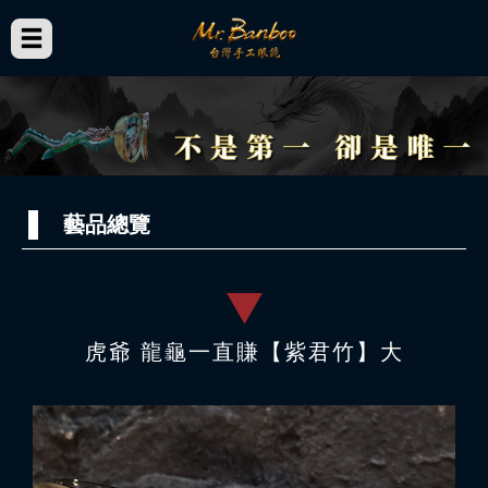
藝品總覽
虎爺 龍龜一直賺【紫君竹】大