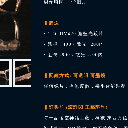
製作時間: 1~2個月
▎贈送
• 1.56 UV420 濾藍光鏡片
• 遠視 +400 / 散光 -200內
• 近視 -800 / 散光 -200內
▎配鏡方式: 可透明 可墨鏡
任何鏡片，有無度數，幾乎皆能裝配，
▎訂製前 (請詳閱 工藝諮詢)
每一副悟空神話工藝，神獸 東西方