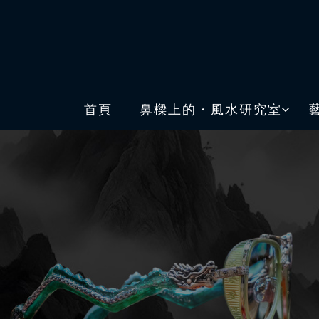
首頁
鼻樑上的・風水研究室