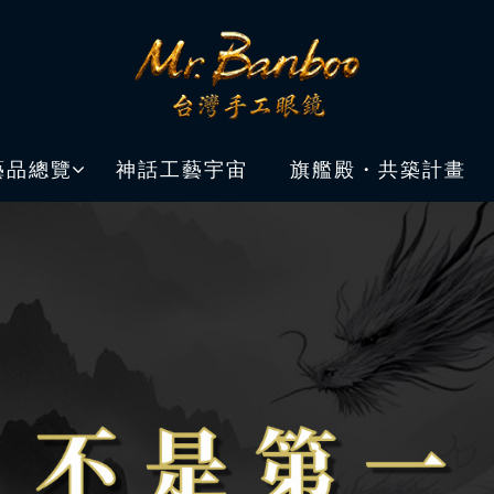
藝品總覽
神話工藝宇宙
旗艦殿・共築計畫