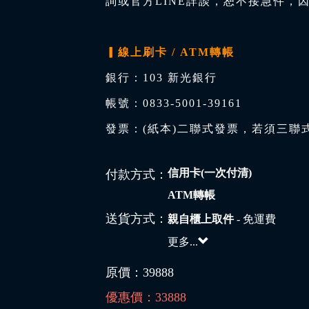
詢或官方LINE詳談，恕不接急件，
▎線上刷卡 / ATM轉帳
銀行：103 新光銀行
帳號：0833-5001-39161
發票：(紙本)二聯式發票，若須三聯
信用卡(一次付清)
付款方式：
ATM轉帳
送貨方式：
親自櫃上取件
- 免運費
更多...
原價：
39888
優惠價：
33888