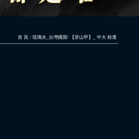
首 頁
琉璃水_台灣國寶
【穿山甲】_ 中大 粉透