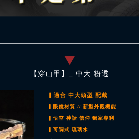
【穿山甲】_ 中大 粉透
▎適合 中大頭型 配戴
▎眼鏡材質 // 新型外觀機能
▎悟空 神話 信仰 獨家專利
▎
可調式 琉璃水