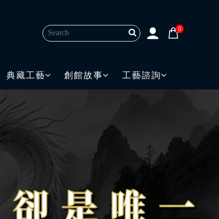
0
典藏工藝
創館故事
工藝諮詢