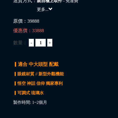
送貨方式：
親自櫃上取件
- 免運費
更多...
原價：
39888
優惠價：
33888
數量：
▎適合 中大頭型 配戴
▎眼鏡材質 // 新型外觀機能
▎悟空 神話 信仰 獨家專利
▎
可調式 琉璃水
製作時間: 1~2個月