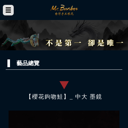
藝品總覽
【櫻花鉤吻鮭】_ 中大 墨鏡