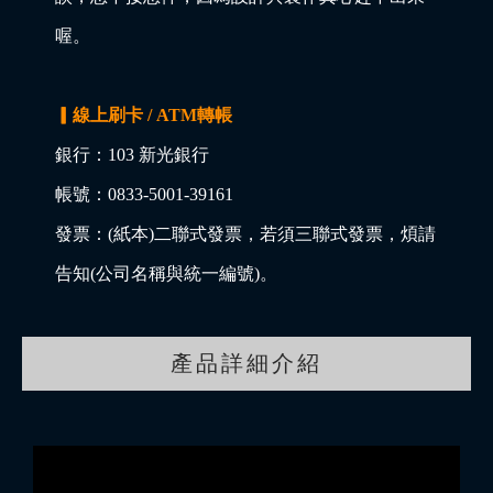
喔。
▎線上刷卡 / ATM轉帳
銀行：103 新光銀行
帳號：0833-5001-39161
發票：(紙本)二聯式發票，若須三聯式發票，煩請
告知(公司名稱與統一編號)。
產品詳細介紹