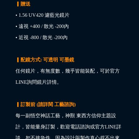
▎贈送
• 1.56 UV420 濾藍光鏡片
• 遠視 +400 / 散光 -200內
• 近視 -800 / 散光 -200內
▎配鏡方式: 可透明 可墨鏡
任何鏡片，有無度數，幾乎皆能裝配，可於官方
LINE詢問鏡片詳情。
▎訂製前 (請詳閱 工藝諮詢)
每一副悟空神話工藝，神獸 東西方信仰主題設
計，皆能量身訂製，歡迎電話諮詢或官方LINE詳
談，恕不接急件，因為設計與製作真心趕不出來