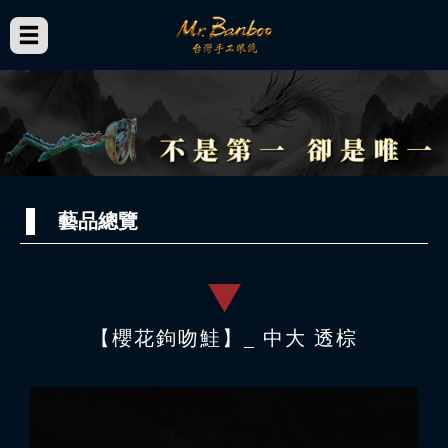
藝品總覽
【櫻花鉤吻鮭】_ 中大 透棕