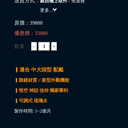
送貨方式：
親自櫃上取件
- 免運費
更多...
原價：
39888
優惠價：
33888
數量：
▎適合 中大頭型 配戴
▎眼鏡材質 // 新型外觀機能
▎悟空 神話 信仰 獨家專利
▎
可調式 琉璃水
製作時間: 1~2個月