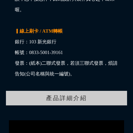
喔。
▎線上刷卡 / ATM轉帳
銀行：103 新光銀行
帳號：0833-5001-39161
發票：(紙本)二聯式發票，若須三聯式發票，煩請
告知(公司名稱與統一編號)。
產品詳細介紹