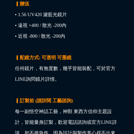
▎贈送
• 1.56 UV420 濾藍光鏡片
• 遠視 +400 / 散光 -200內
• 近視 -800 / 散光 -200內
▎配鏡方式: 可透明 可墨鏡
任何鏡片，有無度數，幾乎皆能裝配，可於官方
LINE詢問鏡片詳情。
▎訂製前 (請詳閱 工藝諮詢)
每一副悟空神話工藝，神獸 東西方信仰主題設
計，皆能量身訂製，歡迎電話諮詢或官方LINE詳
談，恕不接急件，因為設計與製作真心趕不出來