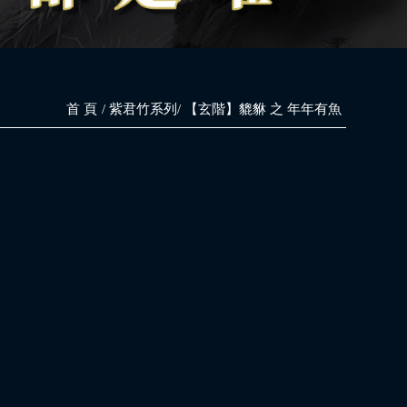
首 頁
紫君竹系列
【玄階】貔貅 之 年年有魚