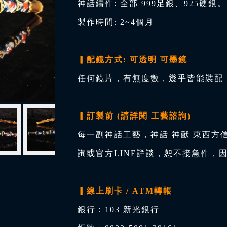
神話鑄件: 全部 999足銀、925硬銀。
製作時間: 2~4個月
▎配鏡方式: 可透明 可墨鏡
任何鏡片，有無度數，幾乎皆能裝配，
▎訂製前 (請詳閱 工藝諮詢)
每一副神話工藝，神話 神獸 東西方
詢或官方LINE詳談，恕不接急件，
▎線上刷卡 / ATM轉帳
銀行：103 新光銀行