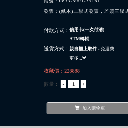
帳號：0833-5001-39161
發票：(紙本)二聯式發票，若須三聯
信用卡(一次付清)
付款方式：
ATM轉帳
送貨方式：
親自櫃上取件
- 免運費
更多...
收藏價：
228888
數量：
加入購物車