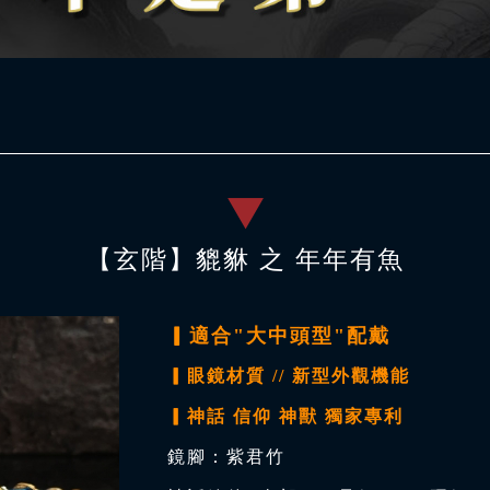
【玄階】貔貅 之 年年有魚
▎適合"大中頭型"配戴
▎眼鏡材質 // 新型外觀機能
▎神話 信仰 神獸 獨家專利
鏡腳：紫君竹