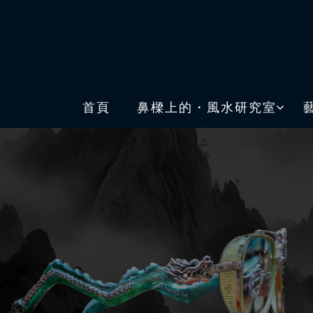
首頁
鼻樑上的・風水研究室