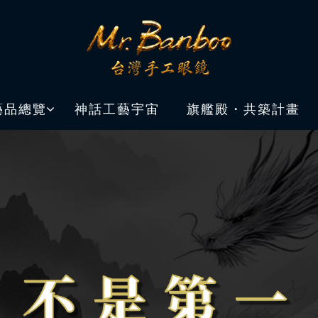
藝品總覽
神話工藝宇宙
旗艦殿・共築計畫