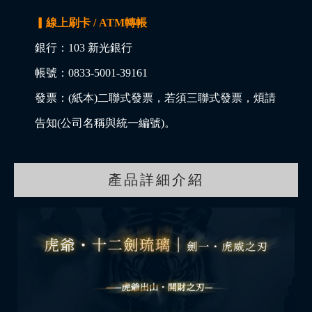
▎線上刷卡 / ATM轉帳
銀行：103 新光銀行
帳號：0833-5001-39161
發票：(紙本)二聯式發票，若須三聯式發票，煩請
告知(公司名稱與統一編號)。
產品詳細介紹