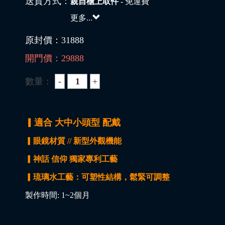
送貨方式：
親自櫃上取件
- 免運費
更多...
原封價：
31888
開門價：
29888
數量：
▎適合 大中小頭型 配戴
▎眼鏡材質 // 新型外觀機能
▎神話 信仰 獨家專利工藝
▎琉璃水工藝：可塑性結構，鬆緊可調整
製作時間: 1~2個月