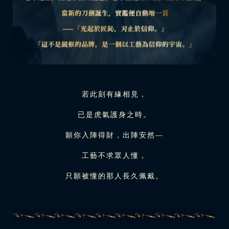
若此刻有緣相見，
已是虎氣護身之時。
願你入陣得財，出陣安然—
工藝不求眾人懂，
只願被懂的那人長久佩戴。