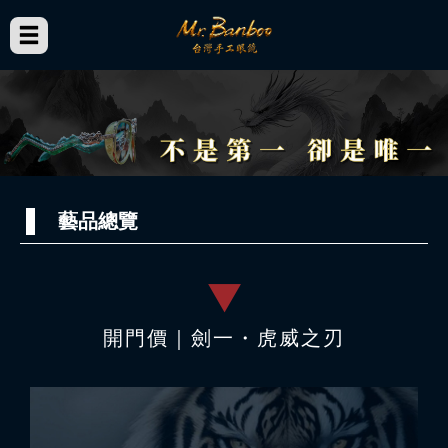
藝品總覽
開門價｜劍一・虎威之刃