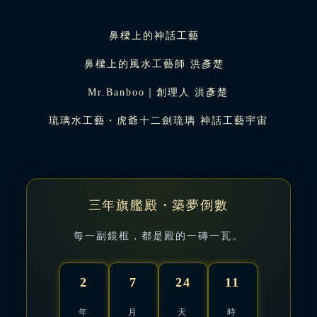
鼻樑上的神話工藝
鼻樑上的風水工藝師 洪彥楚
Mr.Banboo｜創理人 洪彥楚
琉璃水工藝・虎爺十二劍琉璃 神話工藝宇宙
三年旗艦殿・築夢倒數
每一副鏡框，都是殿的一磚一瓦。
2
7
24
11
年
月
天
時