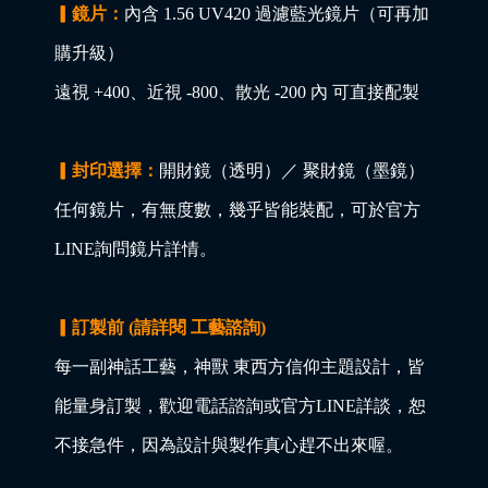
▎鏡片：
內含 1.56 UV420 過濾藍光鏡片（可再加
購升級）
遠視 +400、近視 -800、散光 -200 內 可直接配製
▎封印選擇：
開財鏡（透明）／ 聚財鏡（墨鏡）
任何鏡片，有無度數，幾乎皆能裝配，可於官方
LINE詢問鏡片詳情。
▎訂製前 (請詳閱 工藝諮詢)
每一副神話工藝，神獸 東西方信仰主題設計，皆
能量身訂製，歡迎電話諮詢或官方LINE詳談，恕
不接急件，因為設計與製作真心趕不出來喔。