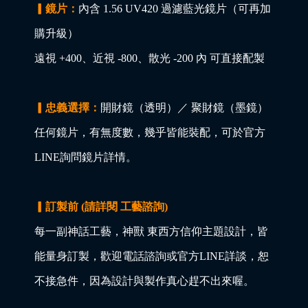
▎鏡片：
內含 1.56 UV420 過濾藍光鏡片（可再加
購升級）
遠視 +400、近視 -800、散光 -200 內 可直接配製
▎忠義選擇：
開財鏡（透明）／ 聚財鏡（墨鏡）
任何鏡片，有無度數，幾乎皆能裝配，可於官方
LINE詢問鏡片詳情。
▎訂製前 (請詳閱 工藝諮詢)
每一副神話工藝，神獸 東西方信仰主題設計，皆
能量身訂製，歡迎電話諮詢或官方LINE詳談，恕
不接急件，因為設計與製作真心趕不出來喔。