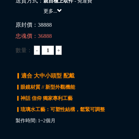
送貨方式：
親自櫃上取件
- 免運費
更多...
原封價：
38888
忠魂價：
36888
數量：
▎適合 大中小頭型 配戴
▎眼鏡材質 // 新型外觀機能
▎神話 信仰 獨家專利工藝
▎琉璃水工藝：可塑性結構，鬆緊可調整
製作時間: 1~2個月