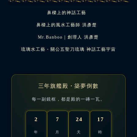
鼻樑上的神話工藝
鼻樑上的風水工藝師 洪彥楚
Mr.Banboo｜創理人 洪彥楚
琉璃水工藝・關公五聖刀琉璃 神話工藝宇宙
三年旗艦殿・築夢倒數
每一副鏡框，都是殿的一磚一瓦。
2
7
24
17
年
月
天
時