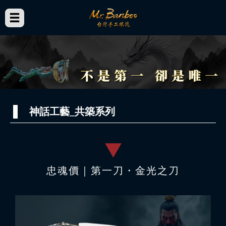
神話工藝_共築系列
忠魂價｜第一刀・金光之刀