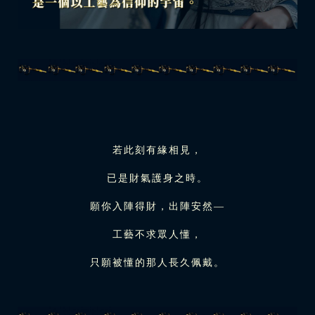
若此刻有緣相見，
已是財氣護身之時。
願你入陣得財，出陣安然—
工藝不求眾人懂，
只願被懂的那人長久佩戴。