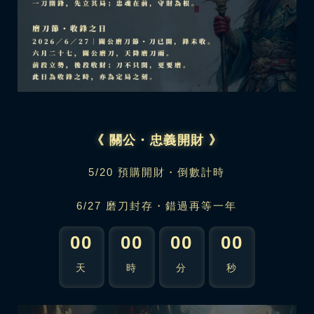
《 關公・忠義開財 》
5/20 預購開財・倒數計時
6/27 磨刀封存・錯過再等一年
00
00
00
00
天
時
分
秒