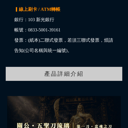
▎線上刷卡 / ATM轉帳
銀行：103 新光銀行
帳號：0833-5001-39161
發票：(紙本)二聯式發票，若須三聯式發票，煩請
告知(公司名稱與統一編號)。
產品詳細介紹