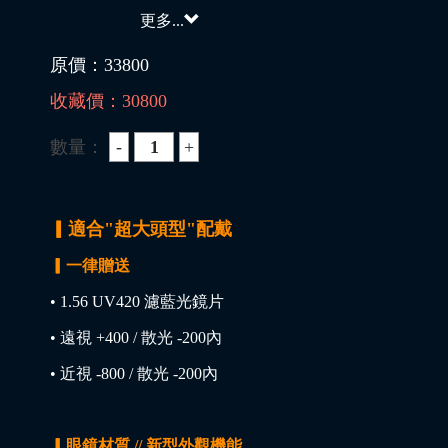
更多...
原價：
33800
收藏價：
30800
數量：
▎適合"超大頭型"配戴
▎一律贈送
• 1.56 UV420 濾藍光鏡片
• 遠視 +400 / 散光 -200內
• 近視 -800 / 散光 -200內
▎眼鏡材質 // 新型外觀機能