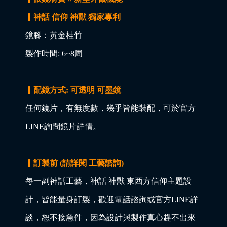
▎神話 信仰 神獸 獨家專利
鏡腳：黃金桂竹
製作時間: 6~8周
▎配鏡方式: 可透明 可墨鏡
任何鏡片，有無度數，幾乎皆能裝配，可於官方
LINE詢問鏡片詳情。
▎訂製前 (請詳閱 工藝諮詢)
每一副神話工藝，神話 神獸 東西方信仰主題設
計，皆能量身訂製，歡迎電話諮詢或官方LINE詳
談，恕不接急件，因為設計與製作真心趕不出來