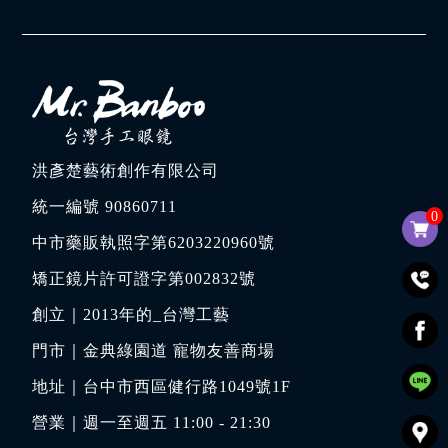
洪彥楚藝術創作有限公司
統一編號 90860711
0
中市藥販執照字第6203220960號
矯正鏡片許可證字第002832號
創立｜
2013年的_台灣工藝
門市｜
金典綠園道 寵物友善商場
地址｜
台中市西區健行路1049號1F
營業｜週一至週五 11:00 - 21:30