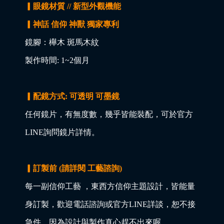
▎眼鏡材質 // 新型外觀機能
▎神話 信仰 神獸 獨家專利
鏡腳：櫸木 斑馬木紋
製作時間: 1~2個月
▎配鏡方式: 可透明 可墨鏡
任何鏡片，有無度數，幾乎皆能裝配，可於官方
LINE詢問鏡片詳情。
▎訂製前 (請詳閱 工藝諮詢)
每一副信仰工藝 ，東西方信仰主題設計，皆能量
身訂製，歡迎電話諮詢或官方LINE詳談，恕不接
急件，因為設計與製作真心趕不出來喔。