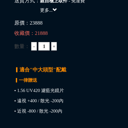
送貨方式：
親自櫃上取件
- 免運費
更多...
原價：
23888
收藏價：
21888
數量：
▎適合"中大頭型"配戴
▎一律贈送
• 1.56 UV420 濾藍光鏡片
• 遠視 +400 / 散光 -200內
• 近視 -800 / 散光 -200內