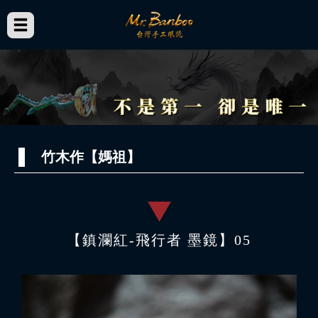
竹木作【媽祖】
【鎮瀾紅-飛行者 墨鏡】05