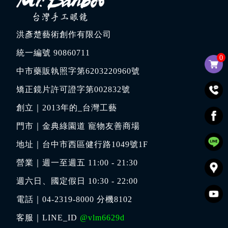
洪彥楚藝術創作有限公司
統一編號 90860711
0
中市藥販執照字第6203220960號
矯正鏡片許可證字第002832號
創立｜
2013年的_台灣工藝
門市｜
金典綠園道 寵物友善商場
地址｜
台中市西區健行路1049號1F
營業｜週一至週五 11:00 - 21:30
週六日、國定假日 10:30 - 22:00
電話｜
04-2319-8000
分機8102
客服｜LINE_ID
@vlm6629d