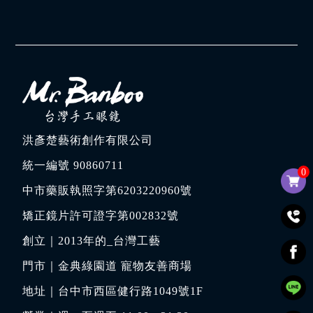
洪彥楚藝術創作有限公司
統一編號 90860711
0
中市藥販執照字第6203220960號
矯正鏡片許可證字第002832號
創立｜
2013年的_台灣工藝
門市｜
金典綠園道 寵物友善商場
地址｜
台中市西區健行路1049號1F