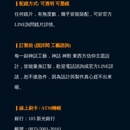
▎配鏡方式: 可透明 可墨鏡
任何鏡片，有無度數，幾乎皆能裝配，可於官方
LINE詢問鏡片詳情。
▎訂製前 (請詳閱 工藝諮詢)
每一副神話工藝，神話 神獸 東西方信仰主題設
計，皆能量身訂製，歡迎電話諮詢或官方LINE詳
談，恕不接急件，因為設計與製作真心趕不出來
喔。
▎線上刷卡 / ATM轉帳
銀行：103 新光銀行
帳號：0833-5001-39161