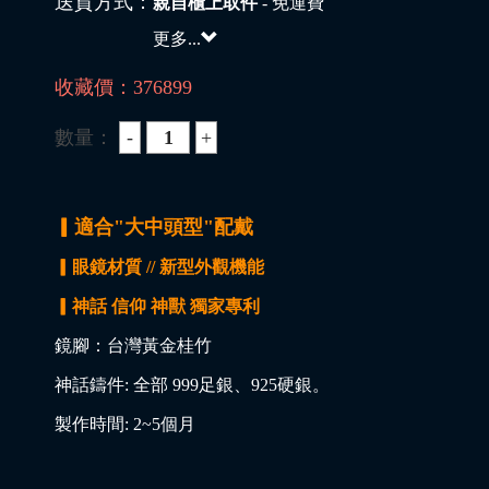
送貨方式：
親自櫃上取件
- 免運費
更多...
收藏價：
376899
數量：
▎適合"大中頭型"配戴
▎眼鏡材質 // 新型外觀機能
▎神話 信仰 神獸 獨家專利
鏡腳：台灣黃金桂竹
神話鑄件: 全部 999足銀、925硬銀。
製作時間: 2~5個月