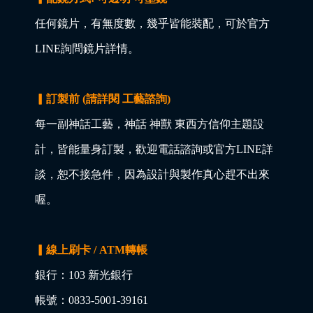
任何鏡片，有無度數，幾乎皆能裝配，可於官方
LINE詢問鏡片詳情。
▎訂製前 (請詳閱 工藝諮詢)
每一副神話工藝，神話 神獸 東西方信仰主題設
計，皆能量身訂製，歡迎電話諮詢或官方LINE詳
談，恕不接急件，因為設計與製作真心趕不出來
喔。
▎線上刷卡 / ATM轉帳
銀行：103 新光銀行
帳號：0833-5001-39161