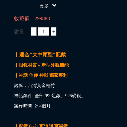
更多...
收藏價：
299888
數量：
▎適合"大中頭型"配戴
▎眼鏡材質 // 新型外觀機能
▎神話 信仰 神獸 獨家專利
鏡腳：台灣黃金桂竹
神話鑄件: 全部 999足銀、925硬銀。
製作時間: 2~4個月
▎配鏡方式: 可透明 可墨鏡