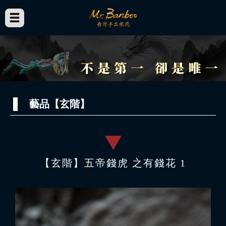
藝品【玄階】
【玄階】五帝錢虎 之有錢花 1