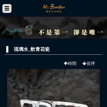
琉璃水_軟青花瓷
時間
排序