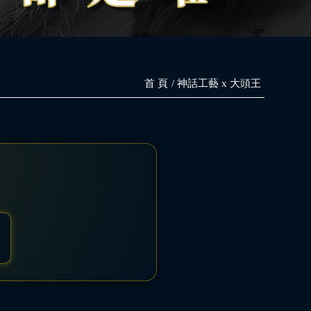
首 頁
神話工藝 x 大頭王