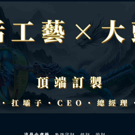
這是金虎爺，
象徵守財、鎮財、咬財，