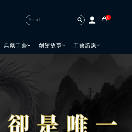
0
典藏工藝
創館故事
工藝諮詢