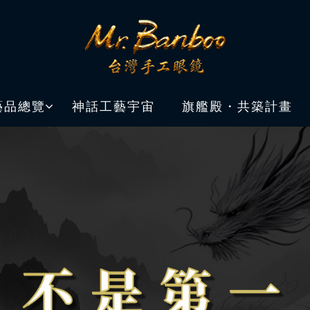
藝品總覽
神話工藝宇宙
旗艦殿・共築計畫