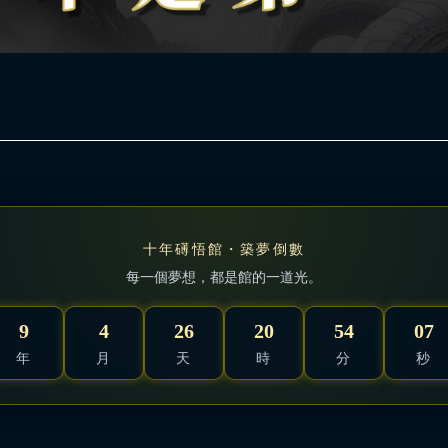
十年礡悟館・築夢倒數
每一個夢想，都是館的一道光。
9
4
26
20
54
06
年
月
天
時
分
秒