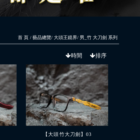
首 頁
藝品總覽
大頭王鏡界
男_竹 大刀劍 系列
時間
排序
4
【大頭 竹大刀劍】03