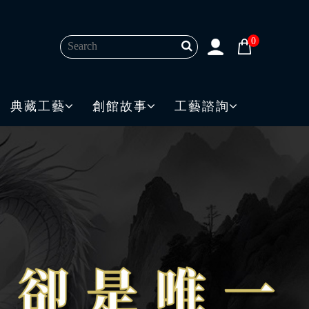
0
典藏工藝
創館故事
工藝諮詢