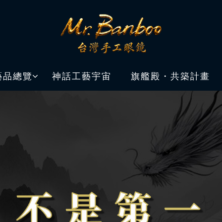
藝品總覽
神話工藝宇宙
旗艦殿・共築計畫