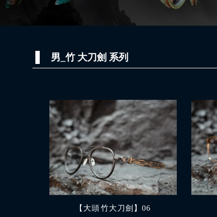
男_竹 大刀劍 系列
【大頭 竹大刀劍】06