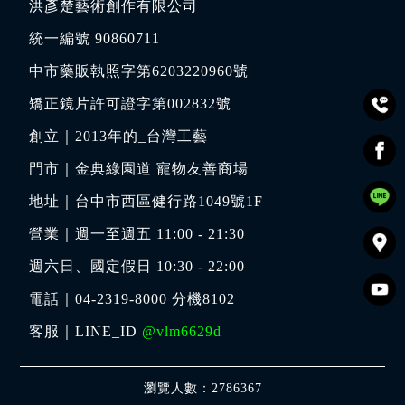
洪彥楚藝術創作有限公司
統一編號 90860711
中市藥販執照字第6203220960號
矯正鏡片許可證字第002832號
創立｜
2013年的_台灣工藝
門市｜
金典綠園道 寵物友善商場
地址｜
台中市西區健行路1049號1F
營業｜週一至週五 11:00 - 21:30
週六日、國定假日 10:30 - 22:00
電話｜
04-2319-8000
分機8102
客服｜LINE_ID
@vlm6629d
瀏覽人數：2786367