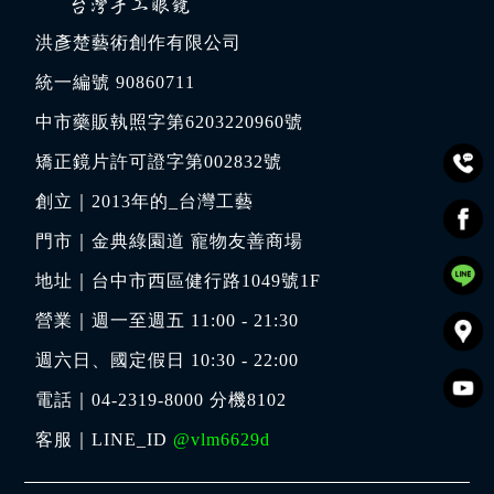
洪彥楚藝術創作有限公司
統一編號 90860711
中市藥販執照字第6203220960號
矯正鏡片許可證字第002832號
創立｜
2013年的_台灣工藝
門市｜
金典綠園道 寵物友善商場
地址｜
台中市西區健行路1049號1F
營業｜週一至週五 11:00 - 21:30
週六日、國定假日 10:30 - 22:00
電話｜
04-2319-8000
分機8102
客服｜LINE_ID
@vlm6629d