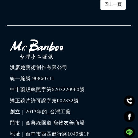
回上一頁
洪彥楚藝術創作有限公司
統一編號 90860711
中市藥販執照字第6203220960號
矯正鏡片許可證字第002832號
創立｜
2013年的_台灣工藝
門市｜
金典綠園道 寵物友善商場
地址｜
台中市西區健行路1049號1F