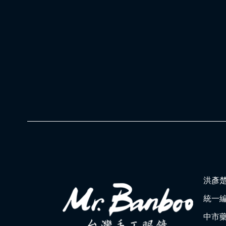
洪彥
統一編號
中市藥