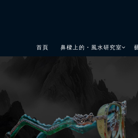
首頁
鼻樑上的・風水研究室