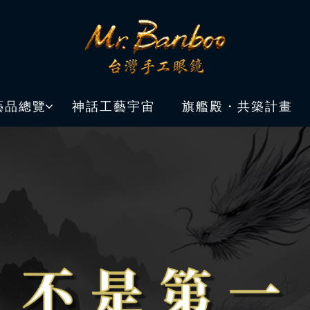
藝品總覽
神話工藝宇宙
旗艦殿・共築計畫