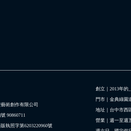
創立｜
2013年
門市｜
金典綠園
楚藝術創作有限公司
地址｜
台中市西區
 90860711
營業｜週一至週五 11:
販執照字第6203220960號