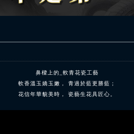
鼻樑上的_軟青花瓷工藝
軟香溫玉嬌玉嫩， 青過於藍更勝藍；
花信年華貌美時， 瓷藝生花具匠心。