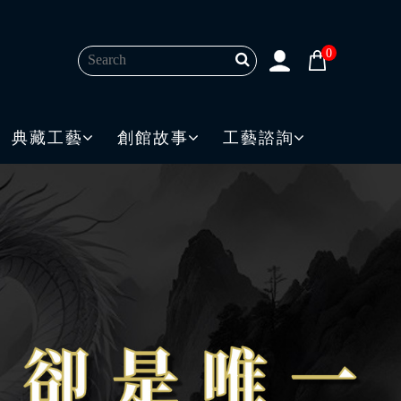
0
典藏工藝
創館故事
工藝諮詢