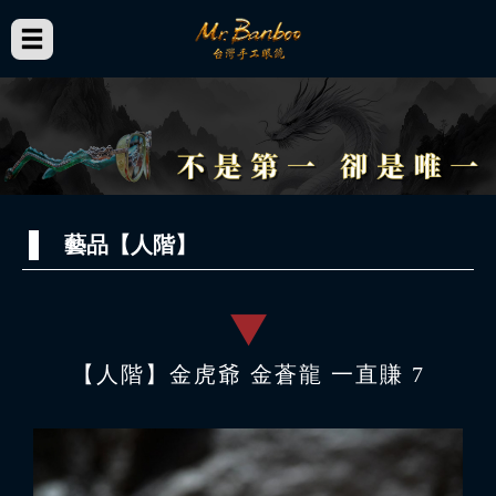
藝品【人階】
【人階】金虎爺 金蒼龍 一直賺 7