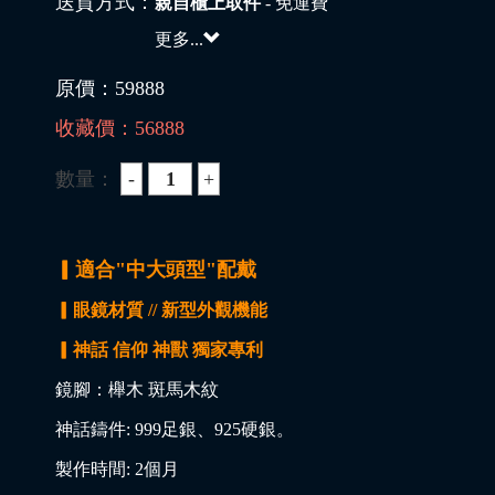
送貨方式：
親自櫃上取件
- 免運費
更多...
原價：
59888
收藏價：
56888
數量：
▎適合"中大頭型"配戴
▎眼鏡材質 // 新型外觀機能
▎神話 信仰 神獸 獨家專利
鏡腳：櫸木 斑馬木紋
神話鑄件: 999足銀、925硬銀。
製作時間: 2個月