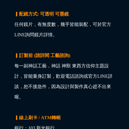
▎配鏡方式: 可透明 可墨鏡
任何鏡片，有無度數，幾乎皆能裝配，可於官方
LINE詢問鏡片詳情。
▎訂製前 (請詳閱 工藝諮詢)
每一副神話工藝，神話 神獸 東西方信仰主題設
計，皆能量身訂製，歡迎電話諮詢或官方LINE詳
談，恕不接急件，因為設計與製作真心趕不出來
喔。
▎線上刷卡 / ATM轉帳
銀行：103 新光銀行