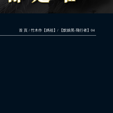
首 頁
竹木作【媽祖】
【默娘黑-飛行者】04