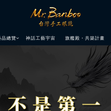
藝品總覽
神話工藝宇宙
旗艦殿・共築計畫