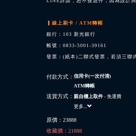
LINE詳談，恕不接急件，因為設計
▎線上刷卡 / ATM轉帳
銀行：103 新光銀行
帳號：0833-5001-39161
發票：(紙本)二聯式發票，若須三聯
信用卡(一次付清)
付款方式：
ATM轉帳
送貨方式：
親自櫃上取件
- 免運費
更多...
原價：
23888
收藏價：
21888