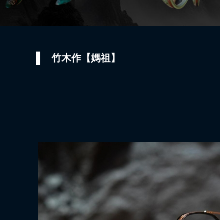
竹木作【媽祖】