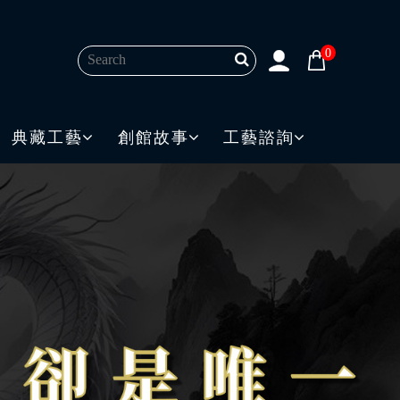
0
典藏工藝
創館故事
工藝諮詢