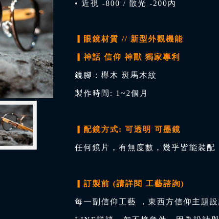
• 近視 -800 / 散光 -200內
▎眼鏡材質 // 新型外觀機能
▎神話 信仰 神獸 獨家專利
鏡腳：櫸木 斑馬木紋
製作時間: 1~2個月
▎配鏡方式: 可透明 可墨鏡
任何鏡片，有無度數，幾乎皆能裝配，
▎訂製前 (請詳閱 工藝諮詢)
每一副信仰工藝 ，東西方信仰主題