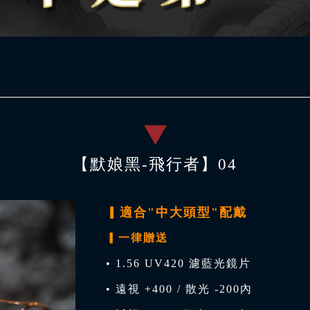
【默娘黑-飛行者】04
▎適合"中大頭型"配戴
▎一律贈送
• 1.56 UV420 濾藍光鏡片
• 遠視 +400 / 散光 -200內