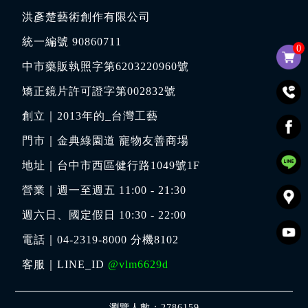
洪彥楚藝術創作有限公司
統一編號 90860711
0
中市藥販執照字第6203220960號
矯正鏡片許可證字第002832號
創立｜
2013年的_台灣工藝
門市｜
金典綠園道 寵物友善商場
地址｜
台中市西區健行路1049號1F
營業｜週一至週五 11:00 - 21:30
週六日、國定假日 10:30 - 22:00
電話｜
04-2319-8000
分機8102
客服｜LINE_ID
@vlm6629d
瀏覽人數：2786159