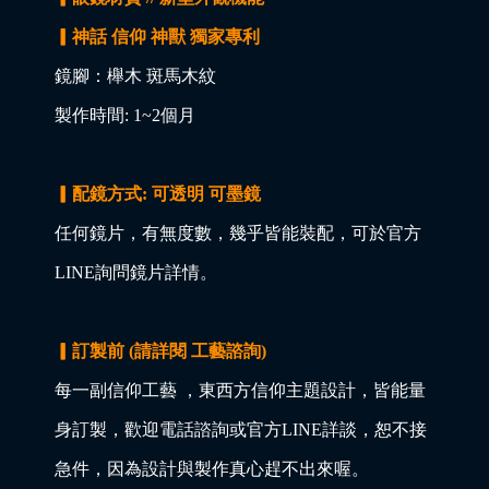
▎神話 信仰 神獸 獨家專利
鏡腳：櫸木 斑馬木紋
製作時間: 1~2個月
▎配鏡方式: 可透明 可墨鏡
任何鏡片，有無度數，幾乎皆能裝配，可於官方
LINE詢問鏡片詳情。
▎訂製前 (請詳閱 工藝諮詢)
每一副信仰工藝 ，東西方信仰主題設計，皆能量
身訂製，歡迎電話諮詢或官方LINE詳談，恕不接
急件，因為設計與製作真心趕不出來喔。