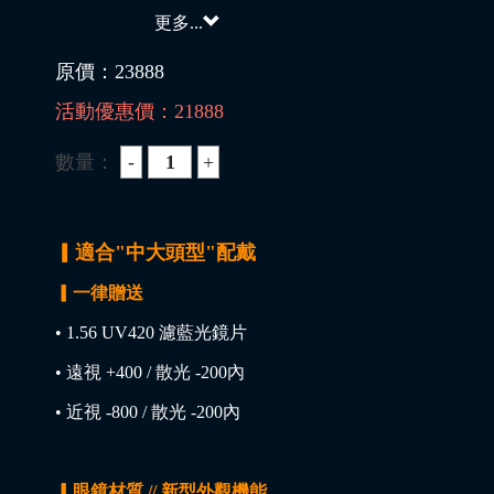
更多...
原價：
23888
活動優惠價：
21888
數量：
▎適合"中大頭型"配戴
▎一律贈送
• 1.56 UV420 濾藍光鏡片
• 遠視 +400 / 散光 -200內
• 近視 -800 / 散光 -200內
▎眼鏡材質 // 新型外觀機能