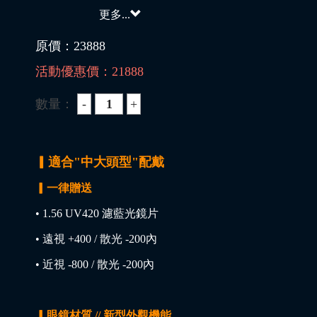
更多...
原價：
23888
活動優惠價：
21888
數量：
▎適合"中大頭型"配戴
▎一律贈送
• 1.56 UV420 濾藍光鏡片
• 遠視 +400 / 散光 -200內
• 近視 -800 / 散光 -200內
▎眼鏡材質 // 新型外觀機能