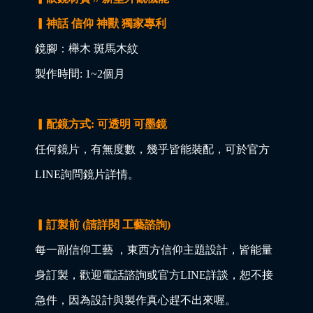
▎神話 信仰 神獸 獨家專利
鏡腳：櫸木 斑馬木紋
製作時間: 1~2個月
▎配鏡方式: 可透明 可墨鏡
任何鏡片，有無度數，幾乎皆能裝配，可於官方
LINE詢問鏡片詳情。
▎訂製前 (請詳閱 工藝諮詢)
每一副信仰工藝 ，東西方信仰主題設計，皆能量
身訂製，歡迎電話諮詢或官方LINE詳談，恕不接
急件，因為設計與製作真心趕不出來喔。