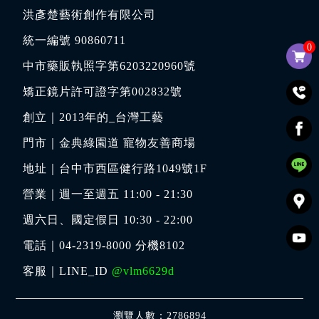
洪彥楚藝術創作有限公司
統一編號 90860711
0
中市藥販執照字第6203220960號
矯正鏡片許可證字第002832號
創立｜
2013年的_台灣工藝
門市｜
金典綠園道 寵物友善商場
地址｜
台中市西區健行路1049號1F
營業｜週一至週五 11:00 - 21:30
週六日、國定假日 10:30 - 22:00
電話｜
04-2319-8000
分機8102
客服｜LINE_ID
@vlm6629d
瀏覽人數：2786894