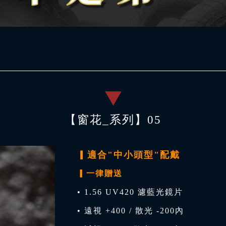
【窗花_系列】05
▎適合"中小頭型"配戴
▎一律贈送
• 1.56 UV420 濾藍光鏡片
• 遠視 +400 / 散光 -200內