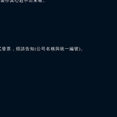
與製作真心趕不出來喔。
式發票，煩請告知(公司名稱與統一編號)。