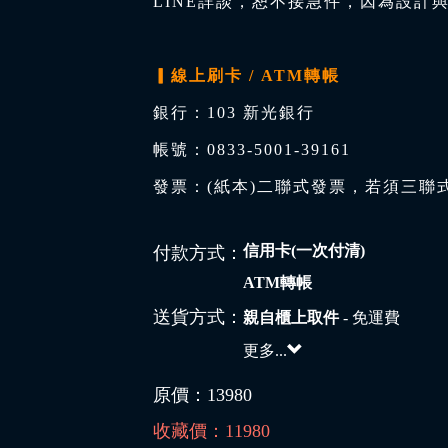
LINE詳談，恕不接急件，因為設計
▎線上刷卡 / ATM轉帳
銀行：103 新光銀行
帳號：0833-5001-39161
發票：(紙本)二聯式發票，若須三聯
信用卡(一次付清)
付款方式：
ATM轉帳
送貨方式：
親自櫃上取件
- 免運費
更多...
原價：
13980
收藏價：
11980