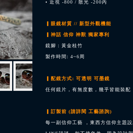
• 近視 -800 / 散光 -200內
▎眼鏡材質 // 新型外觀機能
▎神話 信仰 神獸 獨家專利
鏡腳：黃金桂竹
製作時間: 4~6周
▎配鏡方式: 可透明 可墨鏡
任何鏡片，有無度數，幾乎皆能裝配，
▎訂製前 (請詳閱 工藝諮詢)
每一副信仰工藝 ，東西方信仰主題