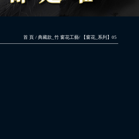
首 頁
典藏款_竹 窗花工藝
【窗花_系列】05