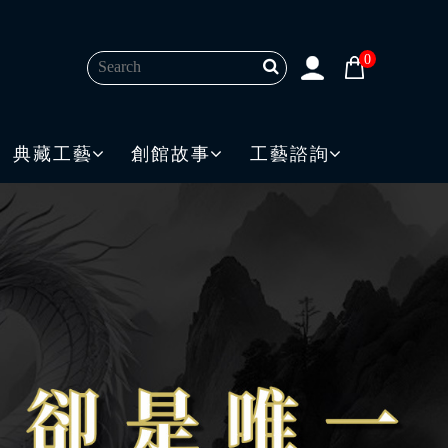
0
典藏工藝
創館故事
工藝諮詢