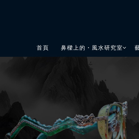
首頁
鼻樑上的・風水研究室