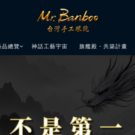
藝品總覽
神話工藝宇宙
旗艦殿・共築計畫