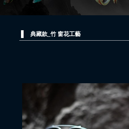
典藏款_竹 窗花工藝