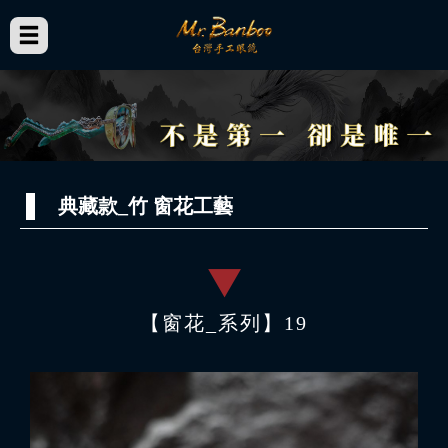
典藏款_竹 窗花工藝
【窗花_系列】19