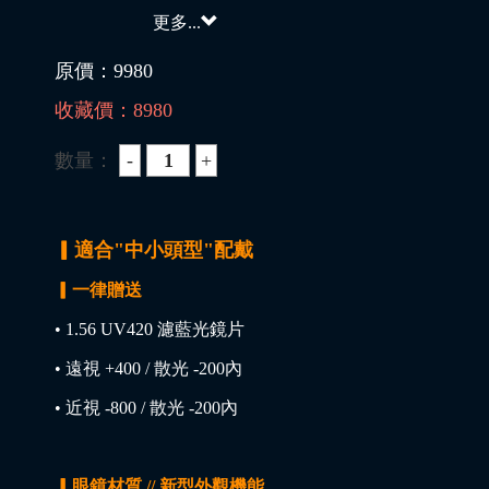
更多...
原價：
9980
收藏價：
8980
數量：
▎適合"中小頭型"配戴
▎一律贈送
• 1.56 UV420 濾藍光鏡片
• 遠視 +400 / 散光 -200內
• 近視 -800 / 散光 -200內
▎眼鏡材質 // 新型外觀機能