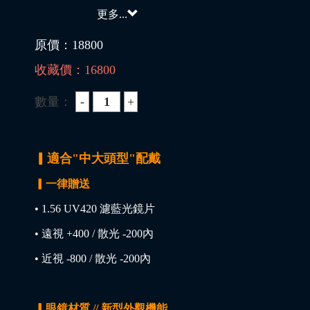
更多...
原價：
18800
收藏價：
16800
數量：
▎適合"中大頭型"配戴
▎一律贈送
• 1.56 UV420 濾藍光鏡片
• 遠視 +400 / 散光 -200內
• 近視 -800 / 散光 -200內
▎眼鏡材質 // 新型外觀機能