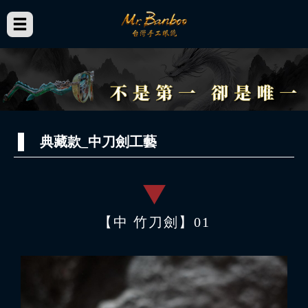
典藏款_中刀劍工藝
【中 竹刀劍】01