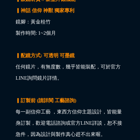
▎神話 信仰 神獸 獨家專利
鏡腳：黃金桂竹
製作時間: 1~2個月
▎配鏡方式: 可透明 可墨鏡
任何鏡片，有無度數，幾乎皆能裝配，可於官方
LINE詢問鏡片詳情。
▎訂製前 (請詳閱 工藝諮詢)
每一副信仰工藝 ，東西方信仰主題設計，皆能量
身訂製，歡迎電話諮詢或官方LINE詳談，恕不接
急件，因為設計與製作真心趕不出來喔。