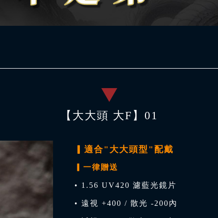
【大大頭 大F】01
▎適合"大大頭型"配戴
▎一律贈送
• 1.56 UV420 濾藍光鏡片
• 遠視 +400 / 散光 -200內