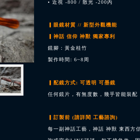
• 近視 -800 / 散光 -200內
▎眼鏡材質 // 新型外觀機能
▎神話 信仰 神獸 獨家專利
鏡腳：黃金桂竹
製作時間: 6~8周
▎配鏡方式: 可透明 可墨鏡
任何鏡片，有無度數，幾乎皆能裝配，
▎訂製前 (請詳閱 工藝諮詢)
每一副神話工藝，神話 神獸 東西方