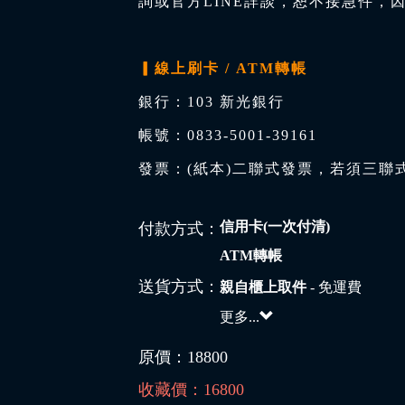
詢或官方LINE詳談，恕不接急件，
▎線上刷卡 / ATM轉帳
銀行：103 新光銀行
帳號：0833-5001-39161
發票：(紙本)二聯式發票，若須三聯
信用卡(一次付清)
付款方式：
ATM轉帳
送貨方式：
親自櫃上取件
- 免運費
更多...
原價：
18800
收藏價：
16800