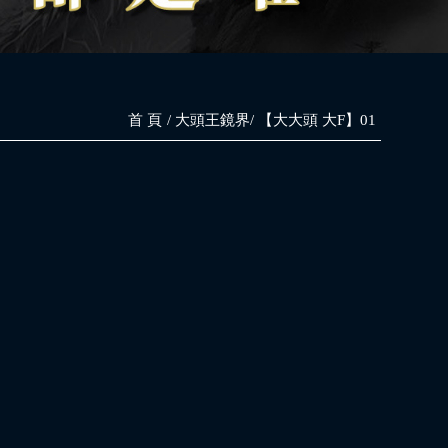
首 頁
大頭王鏡界
【大大頭 大F】01