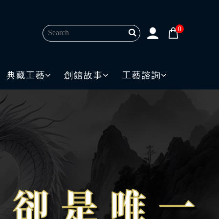
0
典藏工藝
創館故事
工藝諮詢