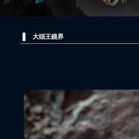
大頭王鏡界