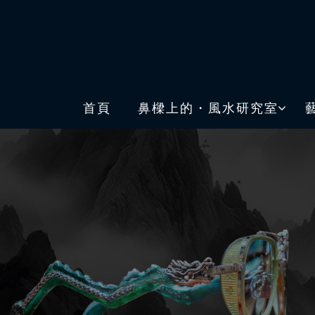
首頁
鼻樑上的・風水研究室