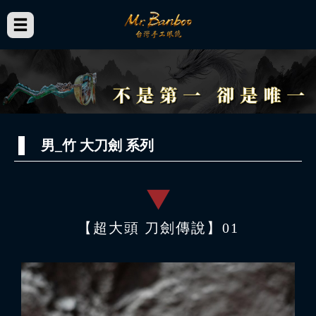
男_竹 大刀劍 系列
【超大頭 刀劍傳說】01