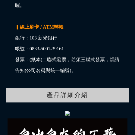
喔。
▎線上刷卡 / ATM轉帳
銀行：103 新光銀行
帳號：0833-5001-39161
發票：(紙本)二聯式發票，若須三聯式發票，煩請
告知(公司名稱與統一編號)。
產品詳細介紹