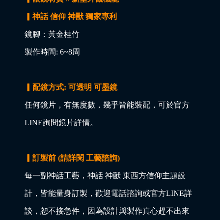
▎神話 信仰 神獸 獨家專利
鏡腳：黃金桂竹
製作時間: 6~8周
▎配鏡方式: 可透明 可墨鏡
任何鏡片，有無度數，幾乎皆能裝配，可於官方
LINE詢問鏡片詳情。
▎訂製前 (請詳閱 工藝諮詢)
每一副神話工藝，神話 神獸 東西方信仰主題設
計，皆能量身訂製，歡迎電話諮詢或官方LINE詳
談，恕不接急件，因為設計與製作真心趕不出來