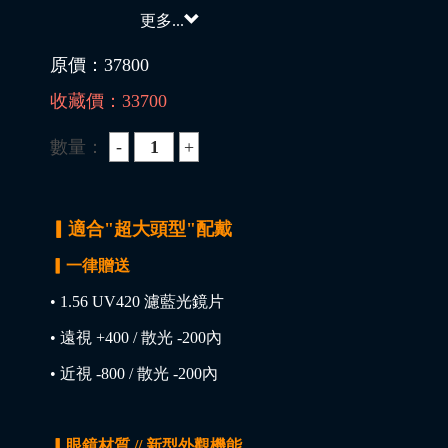
更多...
原價：
37800
收藏價：
33700
數量：
▎適合"超大頭型"配戴
▎一律贈送
• 1.56 UV420 濾藍光鏡片
• 遠視 +400 / 散光 -200內
• 近視 -800 / 散光 -200內
▎眼鏡材質 // 新型外觀機能