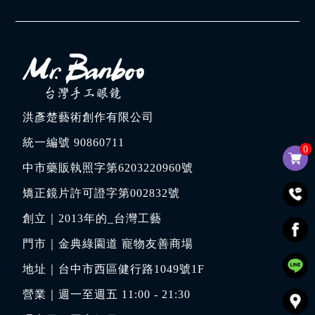
洪彥楚藝術創作有限公司
統一編號 90860711
0
中市藥販執照字第6203220960號
矯正鏡片許可證字第002832號
創立｜
2013年的_台灣工藝
門市｜
金典綠園道 寵物友善商場
地址｜
台中市西區健行路1049號1F
營業｜週一至週五 11:00 - 21:30