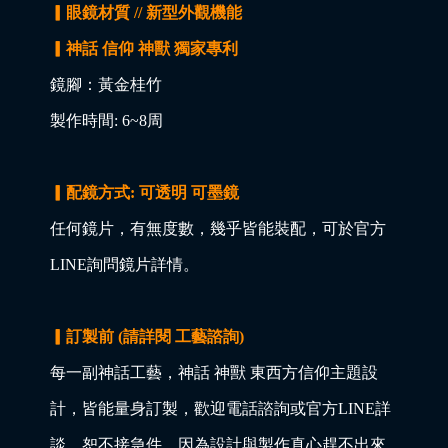
▎眼鏡材質 // 新型外觀機能
▎神話 信仰 神獸 獨家專利
鏡腳：黃金桂竹
製作時間: 6~8周
▎配鏡方式: 可透明 可墨鏡
任何鏡片，有無度數，幾乎皆能裝配，可於官方
LINE詢問鏡片詳情。
▎訂製前 (請詳閱 工藝諮詢)
每一副神話工藝，神話 神獸 東西方信仰主題設
計，皆能量身訂製，歡迎電話諮詢或官方LINE詳
談，恕不接急件，因為設計與製作真心趕不出來