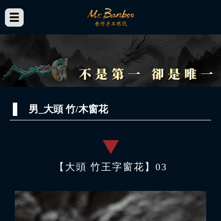
男_大頭 竹/木窗花
【大頭 竹王字窗花】03