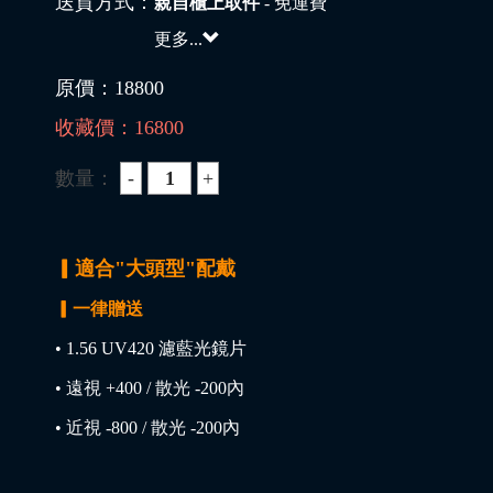
送貨方式：
親自櫃上取件
- 免運費
更多...
原價：
18800
收藏價：
16800
數量：
▎適合"大頭型"配戴
▎一律贈送
• 1.56 UV420 濾藍光鏡片
• 遠視 +400 / 散光 -200內
• 近視 -800 / 散光 -200內