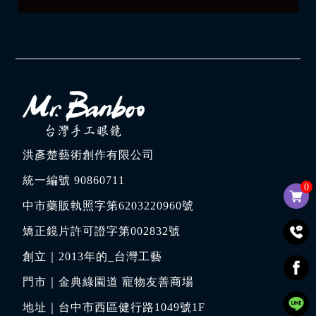
洪彥楚藝術創作有限公司
統一編號 90860711
0
中市藥販執照字第6203220960號
矯正鏡片許可證字第002832號
創立｜
2013年的_台灣工藝
門市｜
金典綠園道 寵物友善商場
地址｜
台中市西區健行路1049號1F