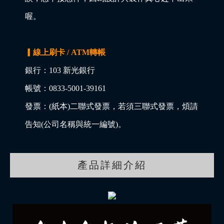
喔。
▎線上刷卡 / ATM轉帳
銀行：103 新光銀行
帳號：0833-5001-39161
發票：(紙本)二聯式發票，若須三聯式發票，煩請
告知(公司名稱與統一編號)。
產品詳細介紹