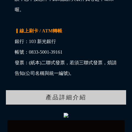
喔。
▎線上刷卡 / ATM轉帳
銀行：103 新光銀行
帳號：0833-5001-39161
發票：(紙本)二聯式發票，若須三聯式發票，煩請
告知(公司名稱與統一編號)。
產品詳細介紹