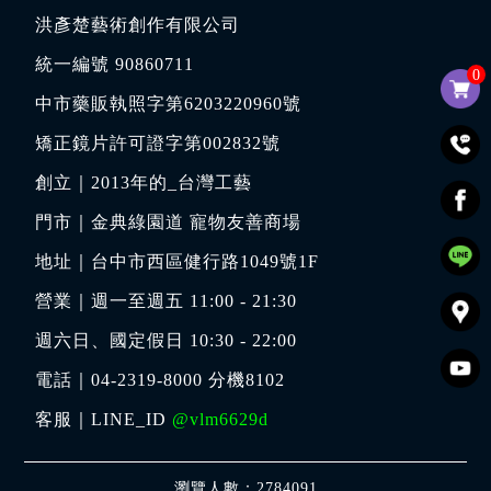
洪彥楚藝術創作有限公司
統一編號 90860711
0
中市藥販執照字第6203220960號
矯正鏡片許可證字第002832號
創立｜
2013年的_台灣工藝
門市｜
金典綠園道 寵物友善商場
地址｜
台中市西區健行路1049號1F
營業｜週一至週五 11:00 - 21:30
週六日、國定假日 10:30 - 22:00
電話｜
04-2319-8000
分機8102
客服｜LINE_ID
@vlm6629d
瀏覽人數：2784091