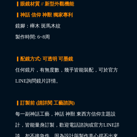
▎眼鏡材質 // 新型外觀機能
▎神話 信仰 神獸 獨家專利
鏡腳：櫸木 斑馬木紋
製作時間: 6~8周
▎配鏡方式: 可透明 可墨鏡
任何鏡片，有無度數，幾乎皆能裝配，可於官方
LINE詢問鏡片詳情。
▎訂製前 (請詳閱 工藝諮詢)
每一副神話工藝，神話 神獸 東西方信仰主題設
計，皆能量身訂製，歡迎電話諮詢或官方LINE詳
談，恕不接急件，因為設計與製作真心趕不出來