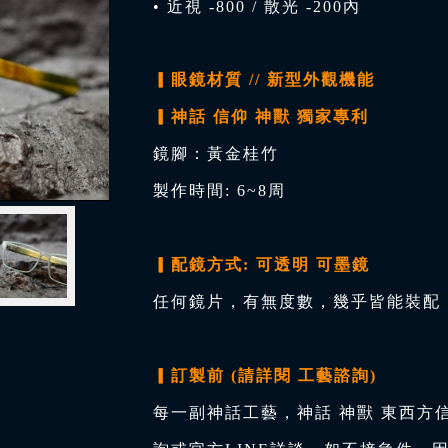
• 近視 -800 / 散光 -200內
▎眼鏡材質 // 新型外觀機能
▎神話 信仰 神獸 獨家專利
鏡腳：黃金桂竹
製作時間: 6~8周
▎配鏡方式: 可透明 可墨鏡
任何鏡片，有無度數，幾乎皆能裝配，
▎訂製前 (請詳閱 工藝諮詢)
每一副神話工藝，神話 神獸 東西方