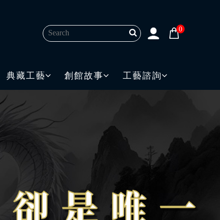
0
典藏工藝
創館故事
工藝諮詢