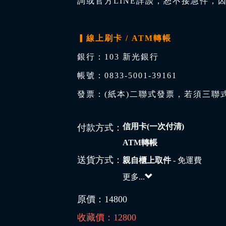
詢或官方LINE詳談，恕不接急件，
▎線上刷卡 / ATM轉帳
銀行：103 新光銀行
帳號：0833-5001-39161
發票：(紙本)二聯式發票，若須三聯
信用卡(一次付清)
付款方式：
ATM轉帳
送貨方式：
親自櫃上取件
- 免運費
更多...
原價：
14800
收藏價：
12800