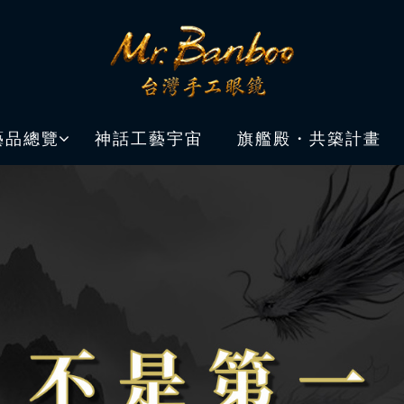
藝品總覽
神話工藝宇宙
旗艦殿・共築計畫