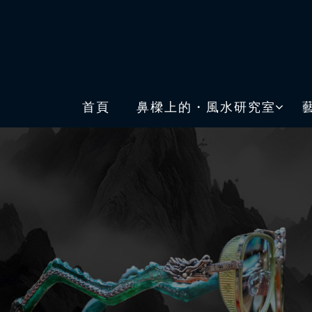
首頁
鼻樑上的・風水研究室