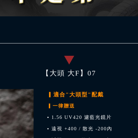
【大頭 大F】07
▎適合"大頭型"配戴
▎一律贈送
• 1.56 UV420 濾藍光鏡片
• 遠視 +400 / 散光 -200內