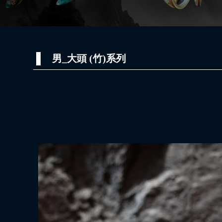
男_大頭 (竹)系列