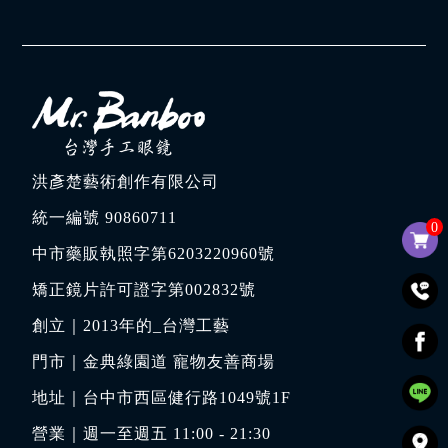
洪彥楚藝術創作有限公司
統一編號 90860711
0
中市藥販執照字第6203220960號
矯正鏡片許可證字第002832號
創立｜
2013年的_台灣工藝
門市｜
金典綠園道 寵物友善商場
地址｜
台中市西區健行路1049號1F
營業｜週一至週五 11:00 - 21:30