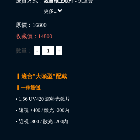
送貨方式：
親自櫃上取件
- 免運費
更多...
原價：
16800
收藏價：
14800
數量：
▎適合"大頭型"配戴
▎一律贈送
• 1.56 UV420 濾藍光鏡片
• 遠視 +400 / 散光 -200內
• 近視 -800 / 散光 -200內