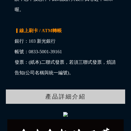
喔。
▎線上刷卡 / ATM轉帳
銀行：103 新光銀行
帳號：0833-5001-39161
發票：(紙本)二聯式發票，若須三聯式發票，煩請
告知(公司名稱與統一編號)。
產品詳細介紹