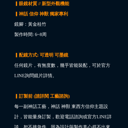
▎眼鏡材質 // 新型外觀機能
▎神話 信仰 神獸 獨家專利
鏡腳：黃金桂竹
製作時間: 6~8周
▎配鏡方式: 可透明 可墨鏡
任何鏡片，有無度數，幾乎皆能裝配，可於官方
LINE詢問鏡片詳情。
▎訂製前 (請詳閱 工藝諮詢)
每一副神話工藝，神話 神獸 東西方信仰主題設
計，皆能量身訂製，歡迎電話諮詢或官方LINE詳
談，恕不接急件，因為設計與製作真心趕不出來