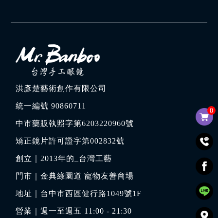
洪彥楚藝術創作有限公司
統一編號 90860711
0
中市藥販執照字第6203220960號
矯正鏡片許可證字第002832號
創立｜
2013年的_台灣工藝
門市｜
金典綠園道 寵物友善商場
地址｜
台中市西區健行路1049號1F
營業｜週一至週五 11:00 - 21:30