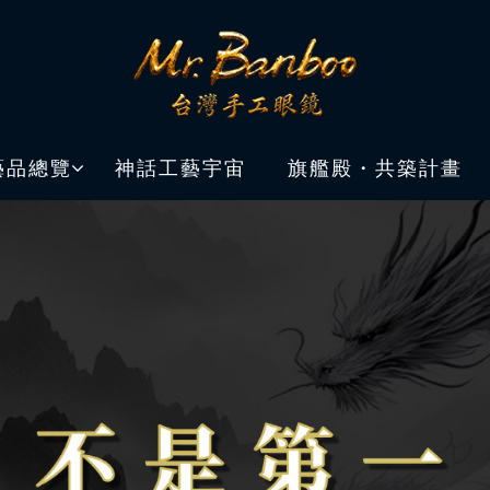
藝品總覽
神話工藝宇宙
旗艦殿・共築計畫