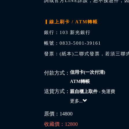
詢或官方LINE詳談，恕不接急件，
▎線上刷卡 / ATM轉帳
銀行：103 新光銀行
帳號：0833-5001-39161
發票：(紙本)二聯式發票，若須三聯
信用卡(一次付清)
付款方式：
ATM轉帳
送貨方式：
親自櫃上取件
- 免運費
更多...
原價：
14800
收藏價：
12800