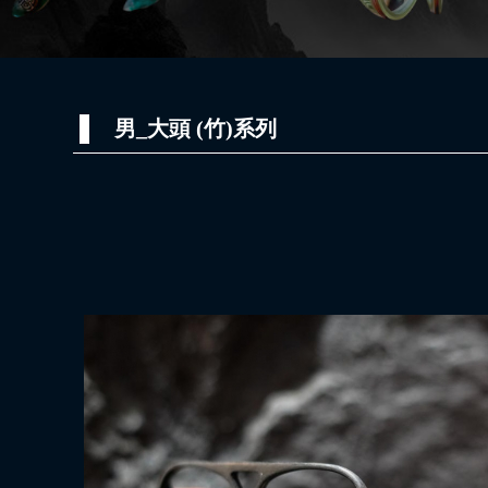
男_大頭 (竹)系列