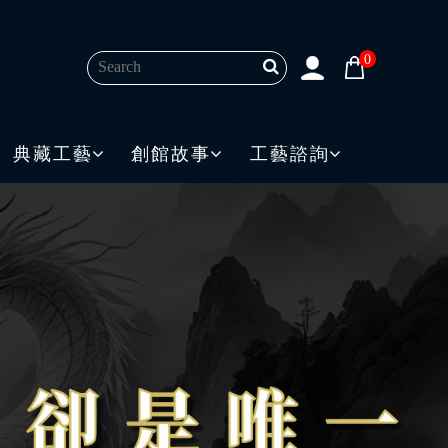
0
典藏工藝
創館故事
工藝諮詢