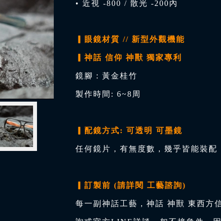
• 近視 -800 / 散光 -200內
▎眼鏡材質 // 新型外觀機能
▎神話 信仰 神獸 獨家專利
鏡腳：黃金桂竹
製作時間: 6~8周
▎配鏡方式: 可透明 可墨鏡
任何鏡片，有無度數，幾乎皆能裝配，
▎訂製前 (請詳閱 工藝諮詢)
每一副神話工藝，神話 神獸 東西方