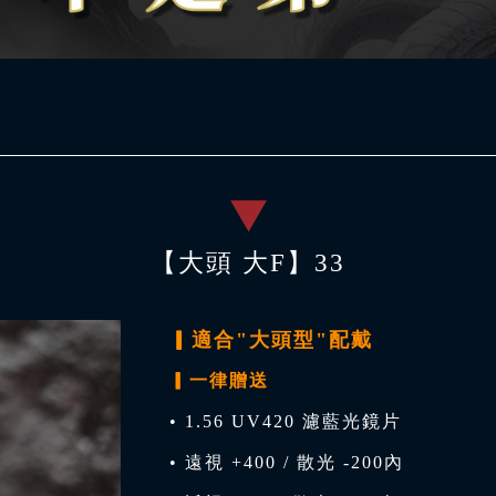
【大頭 大F】33
▎適合"大頭型"配戴
▎一律贈送
• 1.56 UV420 濾藍光鏡片
• 遠視 +400 / 散光 -200內