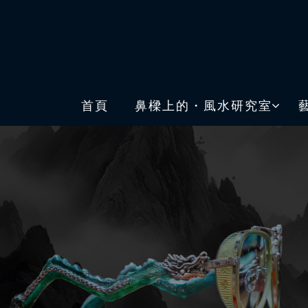
首頁
鼻樑上的・風水研究室