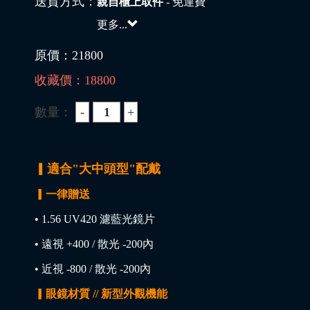
送貨方式：
親自櫃上取件
- 免運費
更多...
原價：
21800
收藏價：
18800
數量：
▎適合"大中頭型"配戴
▎一律贈送
• 1.56 UV420 濾藍光鏡片
• 遠視 +400 / 散光 -200內
• 近視 -800 / 散光 -200內
▎眼鏡材質 // 新型外觀機能