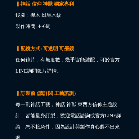
▎神話 信仰 神獸 獨家專利
鏡腳：櫸木 斑馬木紋
製作時間: 4~6周
▎配鏡方式: 可透明 可墨鏡
任何鏡片，有無度數，幾乎皆能裝配，可於官方
LINE詢問鏡片詳情。
▎訂製前 (請詳閱 工藝諮詢)
每一副神話工藝，神話 神獸 東西方信仰主題設
計，皆能量身訂製，歡迎電話諮詢或官方LINE詳
談，恕不接急件，因為設計與製作真心趕不出來
喔。