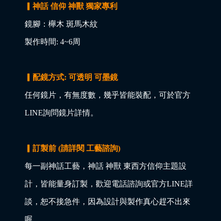
▎神話 信仰 神獸 獨家專利
鏡腳：櫸木 斑馬木紋
製作時間: 4~6周
▎配鏡方式: 可透明 可墨鏡
任何鏡片，有無度數，幾乎皆能裝配，可於官方
LINE詢問鏡片詳情。
▎訂製前 (請詳閱 工藝諮詢)
每一副神話工藝，神話 神獸 東西方信仰主題設
計，皆能量身訂製，歡迎電話諮詢或官方LINE詳
談，恕不接急件，因為設計與製作真心趕不出來
喔。