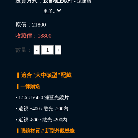
送貨方式：
親自櫃上取件
- 免運費
更多...
原價：
21800
收藏價：
18800
數量：
▎適合"大中頭型"配戴
▎一律贈送
• 1.56 UV420 濾藍光鏡片
• 遠視 +400 / 散光 -200內
• 近視 -800 / 散光 -200內
▎眼鏡材質 // 新型外觀機能