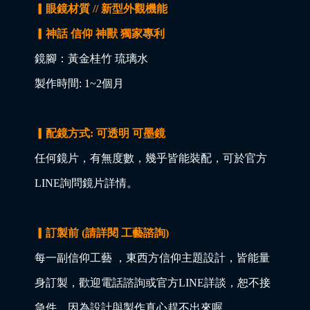
▎眼鏡材質 // 新型外觀機能
▎神話 信仰 神獸 獨家專利
鏡腳：黃金桂竹 琉璃水
製作時間: 1~2個月
▎配鏡方式: 可透明 可墨鏡
任何鏡片，有無度數，幾乎皆能裝配，可於官方
LINE詢問鏡片詳情。
▎訂製前 (請詳閱 工藝諮詢)
每一副信仰工藝 ，東西方信仰主題設計，皆能量
身訂製，歡迎電話諮詢或官方LINE詳談，恕不接
急件，因為設計與製作真心趕不出來喔。