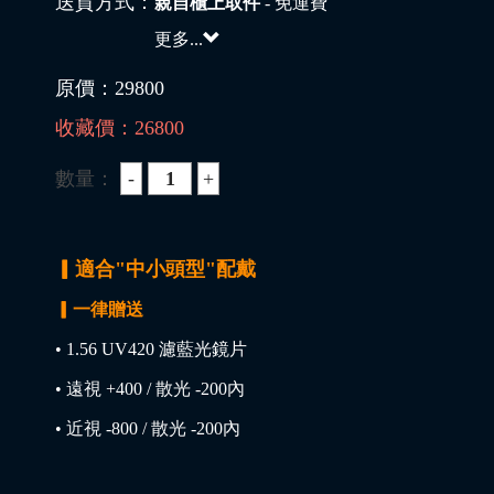
送貨方式：
親自櫃上取件
- 免運費
更多...
原價：
29800
收藏價：
26800
數量：
▎適合"中小頭型"配戴
▎一律贈送
• 1.56 UV420 濾藍光鏡片
• 遠視 +400 / 散光 -200內
• 近視 -800 / 散光 -200內