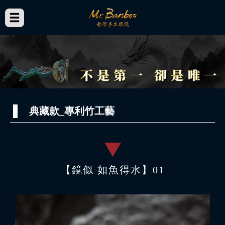
典藏款_專利竹工藝
【鏡似 如魚得水】01